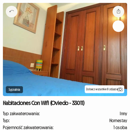
Zobacz wszystkie 8 zdjęcia
Sypialnia
Habitaciones Con Wifi (Oviedo - 33011)
Typ zakwaterowania:
Inny
Typ:
Homestay
Pojemność zakwaterowania:
1 osoba