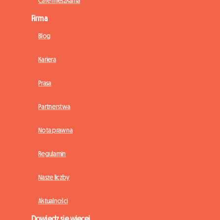
Całe mieszkania
Firma
Blog
Kariera
Prasa
Partnerstwa
Nota prawna
Regulamin
Nasze liczby
Aktualności
Dowiedz się więcej