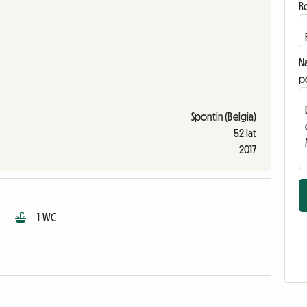
R
N
p
Spontin (Belgia)
52 lat
2017
1 WC