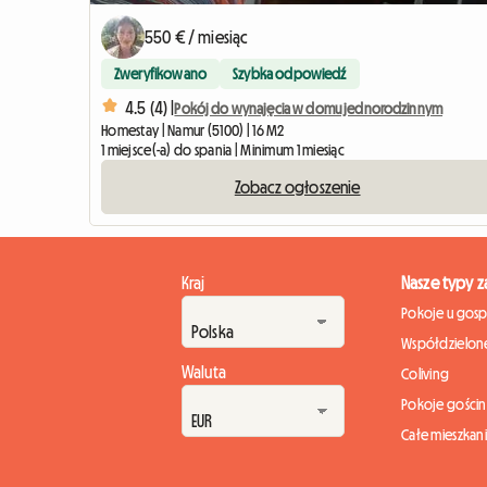
550 € / miesiąc
Zweryfikowano
Szybka odpowiedź
4.5 (4) |
Pokój do wynajęcia w domu jednorodzinnym
Homestay | Namur (5100) | 16 M2
1 miejsce(-a) do spania | Minimum 1 miesiąc
Zobacz ogłoszenie
Kraj
Nasze typy 
Pokoje u gos
Współdzielone
Waluta
Coliving
Pokoje gości
Całe mieszkan