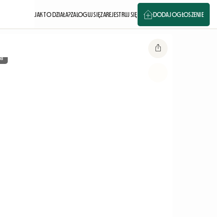
JAK TO DZIAŁA?
ZALOGUJ SIĘ
ZAREJESTRUJ SIĘ
DODAJ OGŁOSZENIE
ia