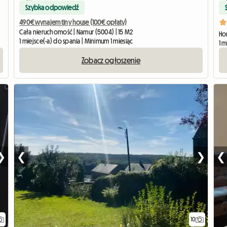
Szybka odpowiedź
490€ wynajem tiny house (100€ opłaty)
Cała nieruchomość | Namur (5004) | 15 M2
Ho
1 miejsce(-a) do spania | Minimum 1 miesiąc
1 m
Zobacz ogłoszenie
❯
❮
❯
❮
10