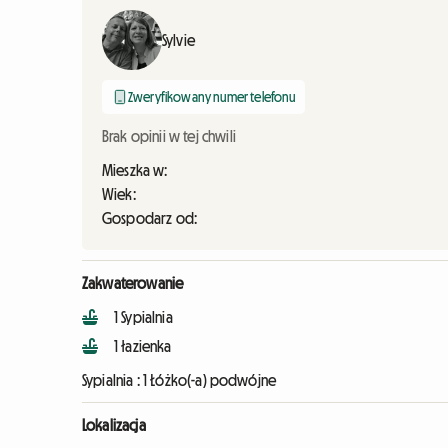
Sylvie
Zweryfikowany numer telefonu
Brak opinii w tej chwili
Mieszka w:
Wiek:
Gospodarz od:
Zakwaterowanie
1 Sypialnia
1 łazienka
Sypialnia :
1 Łóżko(-a) podwójne
Lokalizacja