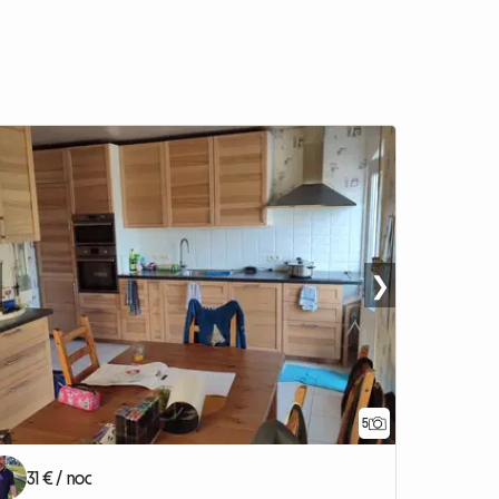
❯
5
31 € / noc