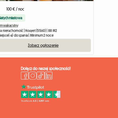
100 € / noc
Natychmiastowa
m wakacyjny
ła nieruchomość | Houyet (5560) | 88 M2
miejsce(-a) do spania | Minimum 2 noce
Zobacz ogłoszenie
Dołącz do naszej społeczności!