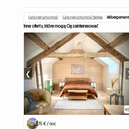
Cała nieruchomość
›
Cała nieruchomość Belgia
›
Hébergement i
Inne oferty, które mogą Cię zainteresować
❮
6
75 € / noc