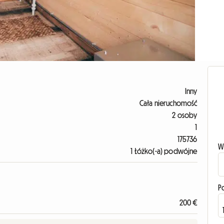
Inny
Cała nieruchomość
2 osoby
1
175736
W
1 Łóżko(-a) podwójne
P
200 €