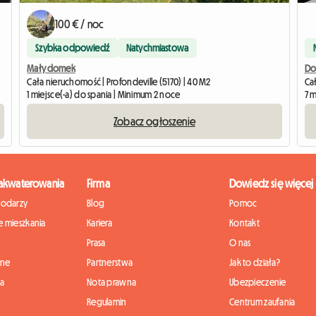
100 € / noc
Szybka odpowiedź
Natychmiastowa
Mały domek
Do
Cała nieruchomość | Profondeville (5170) | 40 M2
Ca
1 miejsce(-a) do spania | Minimum 2 noce
7 
Zobacz ogłoszenie
zakwaterowania
Firma
Dowiedz się więcej
podarzy
Blog
Pomoc
 mieszkania
Kariera
Kontakt
Prasa
O nas
nne
Partnerstwa
Jak to działa?
ia
Nota prawna
Ubezpieczenie
Regulamin
Centrum zaufania