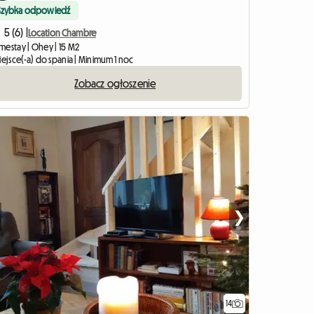
Szybka odpowiedź
5 (6) |
Location Chambre
mestay | Ohey | 15 M2
iejsce(-a) do spania | Minimum 1 noc
Zobacz ogłoszenie
❯
14