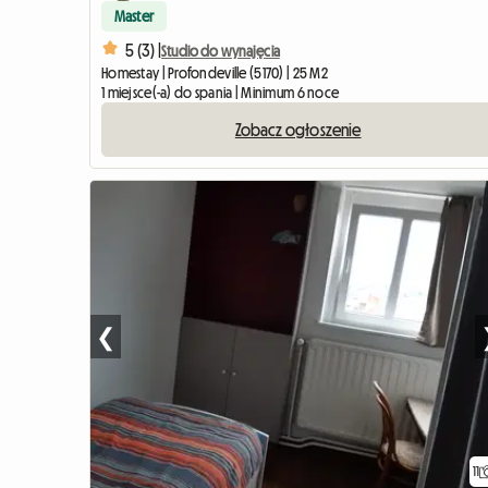
Master
5 (3) |
Studio do wynajęcia
Homestay | Profondeville (5170) | 25 M2
1 miejsce(-a) do spania | Minimum 6 noce
Zobacz ogłoszenie
❮
11