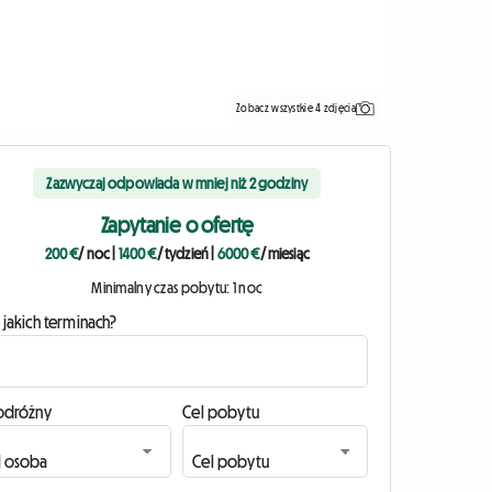
Zobacz wszystkie 4 zdjęcia
Zazwyczaj odpowiada w mniej niż 2 godziny
Zapytanie o ofertę
200 €
/ noc
|
1400 €
/ tydzień
|
6000 €
/ miesiąc
Minimalny czas pobytu: 1 noc
 jakich terminach?
odróżny
Cel pobytu