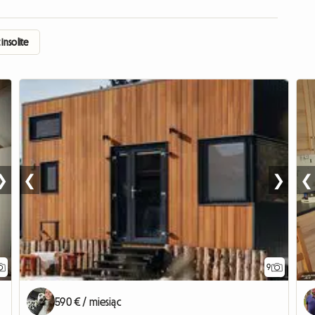
nsolite
❯
❮
❯
❮
9
590 € / miesiąc