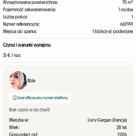
Wynajmowana powierzchnia:
70 m²
Pojemność zakwaterowania:
1 osoba
Liczba pokoi:
1
Numer referencyjny:
667991
Miejsca do spania:
1 Łóżko(-a) podwójne
Czynsz i warunki wynajmu
31 € / noc
Abla
Zweryfikowany numer telefonu
Brak opinii w tej chwili
Mieszka w:
Livry-Gargan (Francja)
Wiek:
28 lat
Gospodarz od:
2026