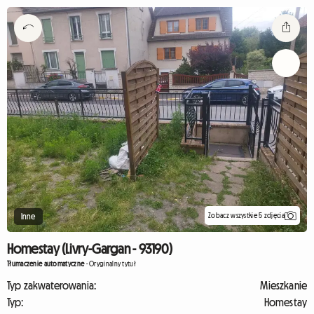
Zobacz wszystkie 5 zdjęcia
Inne
Homestay (Livry-Gargan - 93190)
Tłumaczenie automatyczne
-
Oryginalny tytuł
Typ zakwaterowania:
Mieszkanie
Typ:
Homestay