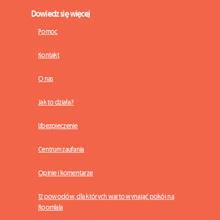
Dowiedz się więcej
Pomoc
Kontakt
O nas
Jak to działa?
Ubezpieczenie
Centrum zaufania
Opinie i komentarze
12 powodów, dla których warto wynająć pokój na
Roomlala