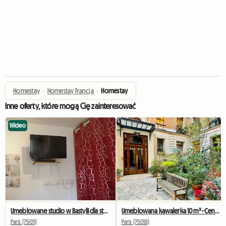
Homestay
›
Homestay Francja
›
Homestay
Inne oferty, które mogą Cię zainteresować
Wideo
Umeblowane studio w Bastylii dla studentów, stażystów i podróżujących służbowo.
Umeblowana kawalerka 10 m² - Centrum Paryża - Cicho i jasno
Paris (75011)
Paris (75018)