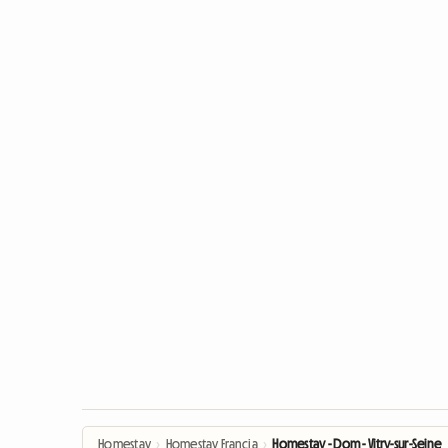
Homestay
›
Homestay Francja
›
Homestay - Dom - Vitry-sur-Seine