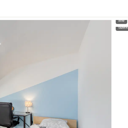
Inne
Łazienk