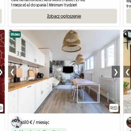
Ws
1 miejsce(-a) do spania | Minimum 1 tydzień
9 m
Zobacz ogłoszenie
Wideo
❯
❮
❯
❮
12
610 € / miesiąc