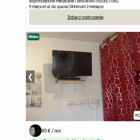
Współdzielone mieszkanie | Athis-Mons (91200) | 11 M2
9 miejsce(-a) do spania | Minimum 2 miesiące
Zobacz ogłoszenie
Wideo
❮
14
80 € / noc