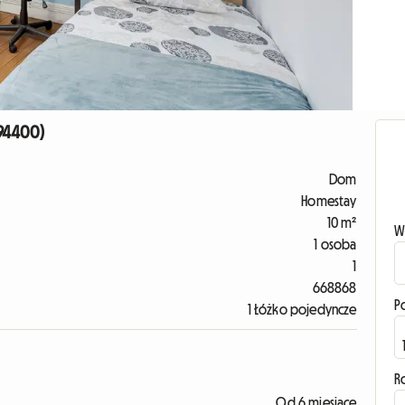
 94400)
Dom
Homestay
10 m²
W
1 osoba
1
668868
P
1 Łóżko pojedyncze
R
Od 6 miesiące