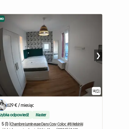
deo
❯
14
629 € / miesiąc
Szybka odpowiedź
Master
5 (1) |
Chambre Lumineuse Dans Cosy Coloc #8 Helsinki