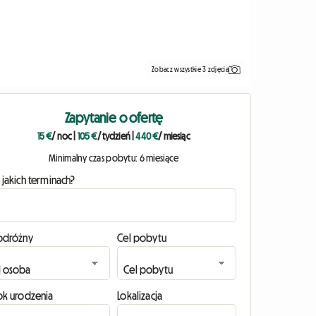
Zobacz wszystkie 3 zdjęcia
Zapytanie o ofertę
15 €
/ noc
|
105 €
/ tydzień
|
440 €
/ miesiąc
Minimalny czas pobytu: 6 miesiące
 jakich terminach?
odróżny
Cel pobytu
ok urodzenia
Lokalizacja