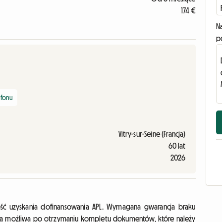
174 €
N
p
efonu
Vitry-sur-Seine (Francja)
60 lat
2026
ść uzyskania dofinansowania APL. Wymagana gwarancja braku
zyta możliwa po otrzymaniu kompletu dokumentów, które należy