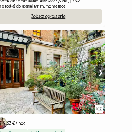
półdzielone mieszkanie | Athis-Mons (91200) | 9 M2
iejsce(-a) do spania | Minimum 2 miesiące
Zobacz ogłoszenie
❯
6
23 € / noc