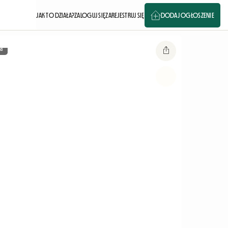
JAK TO DZIAŁA?
ZALOGUJ SIĘ
ZAREJESTRUJ SIĘ
DODAJ OGŁOSZENIE
a