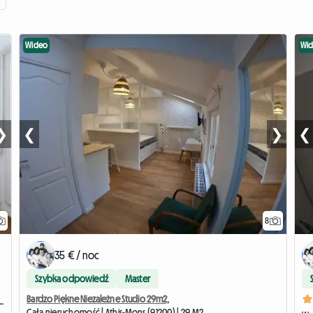
Wideo
Wi
❯
❮
❯
❮
8
35 € / noc
Szybka odpowiedź
Master
Bardzo Piękne Niezależne Studio 29m2,
osy Coloc #5 New York près d'olry
Cała nieruchomość | Athis-Mons (91200) | 29 M2