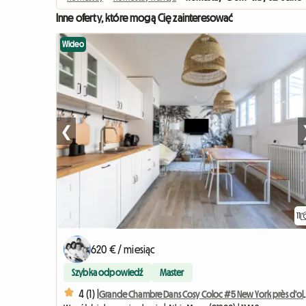
Inne oferty, które mogą Cię zainteresować
Wideo
❮
11
620 € / miesiąc
Szybka odpowiedź
Master
4 (1) |
Grande Chambre Dans C