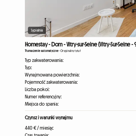
Sypialnia
Homestay - Dom - Vitry-sur-Seine (Vitry-Sur-Seine -
Tłumaczenie automatyczne
-
Oryginalny tytuł
Typ zakwaterowania:
Typ:
Wynajmowana powierzchnia:
Pojemność zakwaterowania:
Liczba pokoi:
Numer referencyjny:
Miejsca do spania:
Czynsz i warunki wynajmu
440 € / miesiąc
Czas trwania: