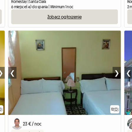
Homestay | Santa Clara
Hom
6 miejsce(-a) do spania | Minimum 1 noc
2 m
Zobacz ogłoszenie
❯
❮
❯
❮
12
23 € / noc