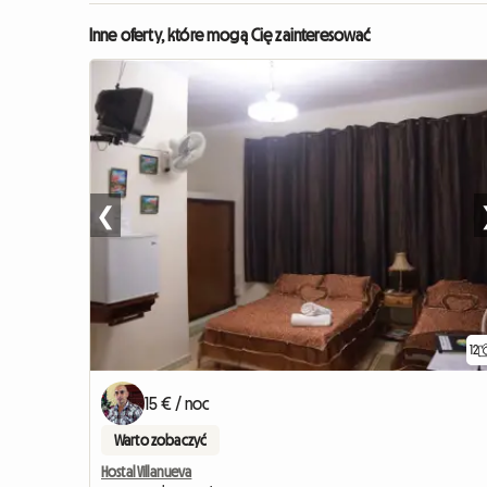
Inne oferty, które mogą Cię zainteresować
❮
12
15 € / noc
Warto zobaczyć
Hostal Villanueva