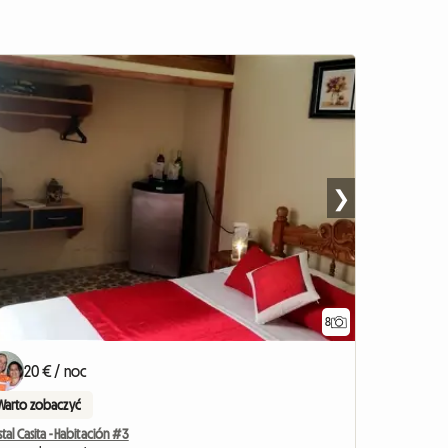
❯
8
20 € / noc
Warto zobaczyć
tal Casita - Habitación #3