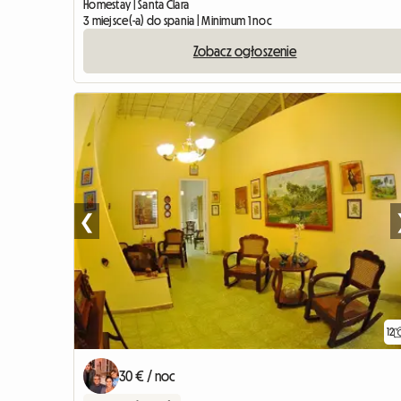
Homestay | Santa Clara
3 miejsce(-a) do spania | Minimum 1 noc
Zobacz ogłoszenie
❮
12
30 € / noc