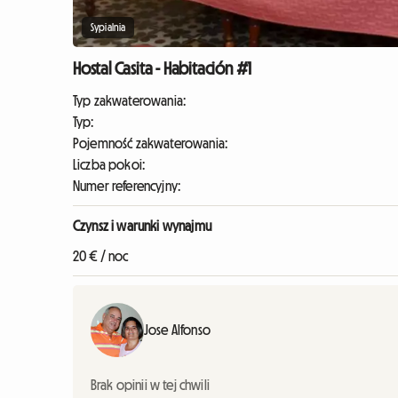
Sypialnia
Hostal Casita - Habitación #1
Typ zakwaterowania:
Typ:
Pojemność zakwaterowania:
Liczba pokoi:
Numer referencyjny:
Czynsz i warunki wynajmu
20 € / noc
Jose Alfonso
Brak opinii w tej chwili