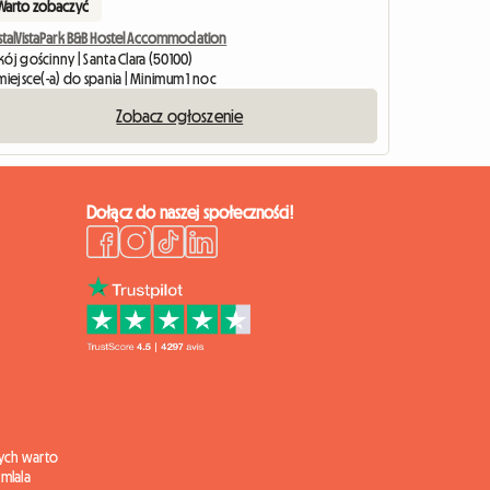
Warto zobaczyć
stalVistaPark B&B Hostel Accommodation
ój gościnny | Santa Clara (50100)
miejsce(-a) do spania | Minimum 1 noc
Zobacz ogłoszenie
Dołącz do naszej społeczności!
ych warto
mlala