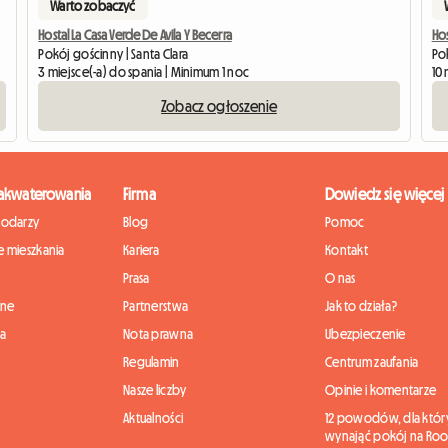
Warto zobaczyć
Hostal La Casa Verde De Avila Y Becerra
Ho
Pokój gościnny | Santa Clara
Pok
3 miejsce(-a) do spania | Minimum 1 noc
10 
Zobacz ogłoszenie
zakwaterowania
Firma
Dowiedz się więcej
podarzy
Blog
Pomoc
 mieszkania
Kariera
Kontakt
Prasa
O nas
nne
Partnerstwa
Jak to działa?
ia
Nota prawna
Ubezpieczenie
Regulamin
Centrum zaufania
Nasze liczby
Opinie i komentarze
Aktualności
12 powodów, dla któr
wynająć pokój na Roo