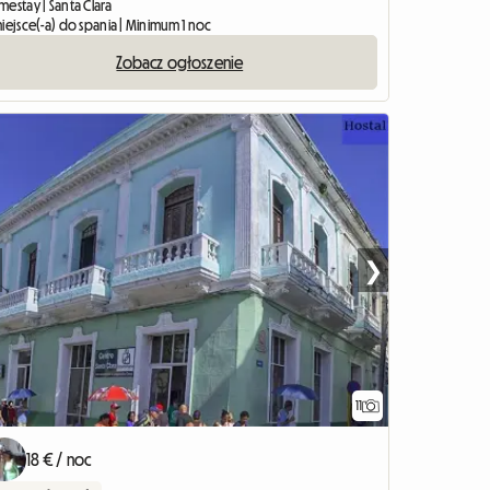
estay | Santa Clara
iejsce(-a) do spania | Minimum 1 noc
Zobacz ogłoszenie
❯
11
18 € / noc