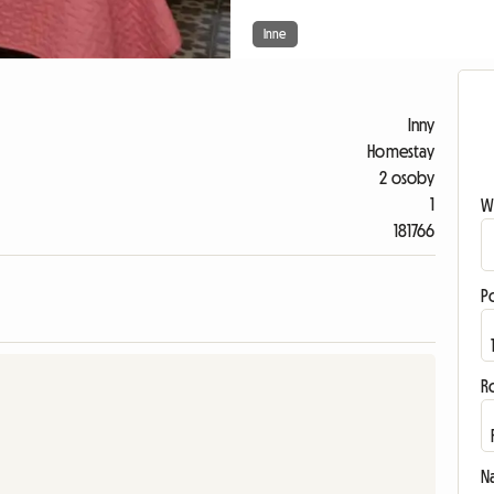
Inne
Inny
Homestay
2 osoby
1
W
181766
P
R
N