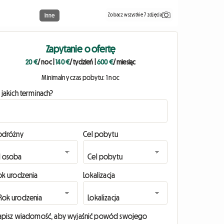
Zobacz wszystkie 7 zdjęcia
Inne
Zapytanie o ofertę
20 €
/ noc
|
140 €
/ tydzień
|
600 €
/ miesiąc
Minimalny czas pobytu: 1 noc
 jakich terminach?
odróżny
Cel pobytu
ok urodzenia
Lokalizacja
apisz wiadomość, aby wyjaśnić powód swojego