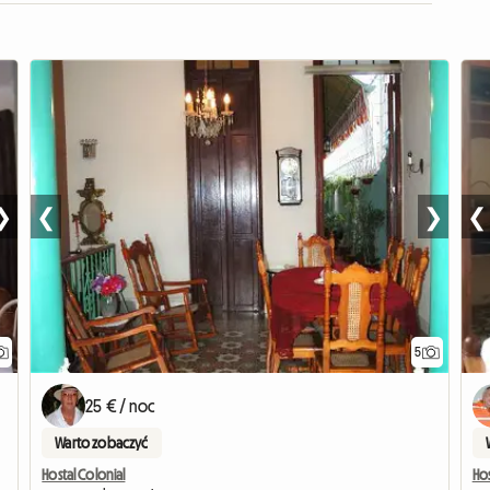
❯
❮
❯
❮
5
25 € / noc
Warto zobaczyć
Hostal Colonial
Hos