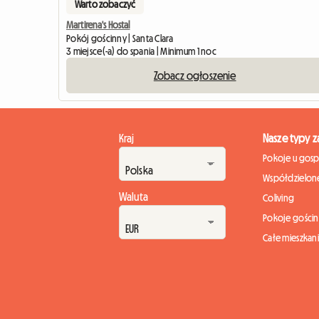
Warto zobaczyć
Martirena's Hostal
Pokój gościnny | Santa Clara
3 miejsce(-a) do spania | Minimum 1 noc
Zobacz ogłoszenie
Kraj
Nasze typy 
Pokoje u gos
Współdzielone
Waluta
Coliving
Pokoje gości
Całe mieszkan