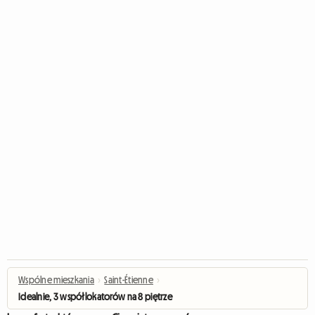
Wspólne mieszkania
›
Saint-Étienne
›
Idealnie, 3 współlokatorów na 8 piętrze