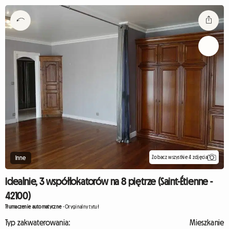
Zobacz wszystkie 4 zdjęcia
Inne
Idealnie, 3 współlokatorów na 8 piętrze (Saint-Étienne -
42100)
Tłumaczenie automatyczne
-
Oryginalny tytuł
Typ zakwaterowania:
Mieszkanie