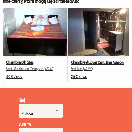
Inne oferty, które mogą Cię zainteresować
Chambre D'hôtes
Chambre À Louer Dans Une Maison
Saint-Maurice-en-Gourgois (42240)
Sorbiers (42290)
40 € / noc
25 € / noc
Kraj
Waluta