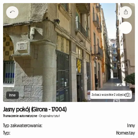
Zobacz wszystkie 2 zdjęcia
Inne
Jasny pokój (Girona - 17004)
Tłumaczenie automatyczne
-
Oryginalny tytuł
Typ zakwaterowania:
Inny
Typ:
Homestay