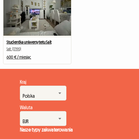
Studentka uniwersytetu Salt
Salt (17190)
600 € / miesiąc
Kraj
Waluta
Nasze typy zakwaterowania