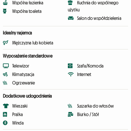
Wspólna łazienka
Kuchnia do wspólnego
użytku
Wspólna toaleta
Salon do współdzielenia
Idealny najemca
Mężczyzna lub kobieta
Wyposażenie standardowe
Telewizor
Szafa/Komoda
Klimatyzacja
Internet
Ogrzewanie
Dodatkowe udogodnienia
Wieszaki
Suszarka do włosów
Pralka
Biurko / Stół
Winda