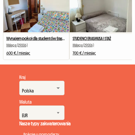
Wynajem pokoi dla studentów Erasmusa
STUDENCI ERASMUSA I STAŻ
Málaga (29006)
Málaga (29006)
600 € / miesiąc
700 € / miesiąc
Kraj
Waluta
Nasze typy zakwaterowania
Pokoje u gospodarzy