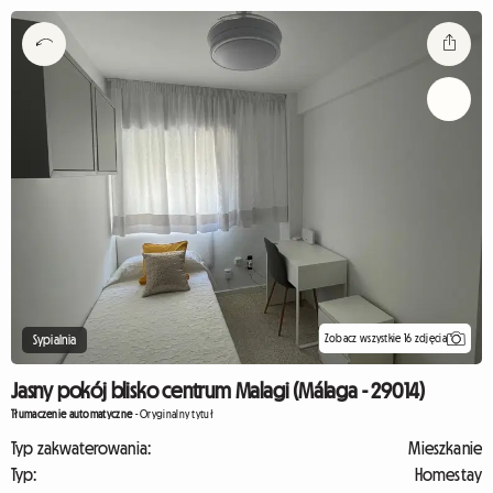
Zobacz wszystkie 16 zdjęcia
Sypialnia
Jasny pokój blisko centrum Malagi (Málaga - 29014)
Tłumaczenie automatyczne
-
Oryginalny tytuł
Typ zakwaterowania:
Mieszkanie
Typ:
Homestay