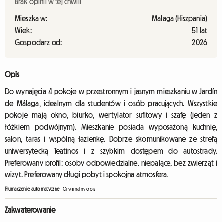
Brak opinii w tej chwili
Mieszka w:
Malaga (Hiszpania)
Wiek:
51 lat
Gospodarz od:
2026
Opis
Do wynajęcia 4 pokoje w przestronnym i jasnym mieszkaniu w Jardín
de Málaga, idealnym dla studentów i osób pracujących. Wszystkie
pokoje mają okno, biurko, wentylator sufitowy i szafę (jeden z
łóżkiem podwójnym). Mieszkanie posiada wyposażoną kuchnię,
salon, taras i wspólną łazienkę. Dobrze skomunikowane ze strefą
uniwersytecką Teatinos i z szybkim dostępem do autostrady.
Preferowany profil: osoby odpowiedzialne, niepalące, bez zwierząt i
wizyt. Preferowany długi pobyt i spokojna atmosfera.
Tłumaczenie automatyczne
-
Oryginalny opis
Zakwaterowanie