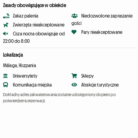
Zasady obowiązujące w obiekcie
Zakaz palenia
Niedozwolone zapraszanie
gości
Zwierzęta nieakceptowane
Pary nieakceptowane
Cisza nocna obowiązuje od
22:00 do 8:00
Lokalizacja
Málaga, Hiszpania
Uniwersytety
Sklepy
Komunikacja miejska
Atrakcje turystyczne
Dokładny adres zakwaterowania zostanie udostępniony dopiero po
potwierdzeniu rezerwacji.