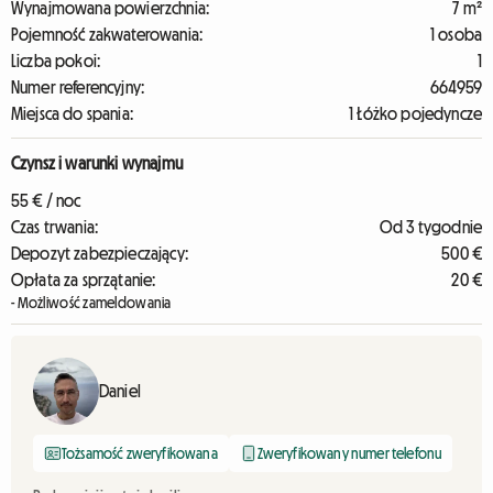
Wynajmowana powierzchnia:
7 m²
Pojemność zakwaterowania:
1 osoba
Liczba pokoi:
1
Numer referencyjny:
664959
Miejsca do spania:
1 Łóżko pojedyncze
Czynsz i warunki wynajmu
55 € / noc
Czas trwania:
Od 3 tygodnie
Depozyt zabezpieczający:
500 €
Opłata za sprzątanie:
20 €
- Możliwość zameldowania
Daniel
Tożsamość zweryfikowana
Zweryfikowany numer telefonu