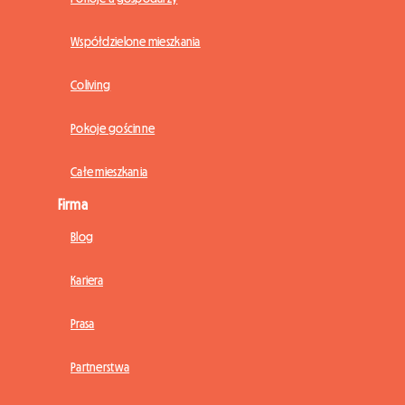
Współdzielone mieszkania
Coliving
Pokoje gościnne
Całe mieszkania
Firma
Blog
Kariera
Prasa
Partnerstwa