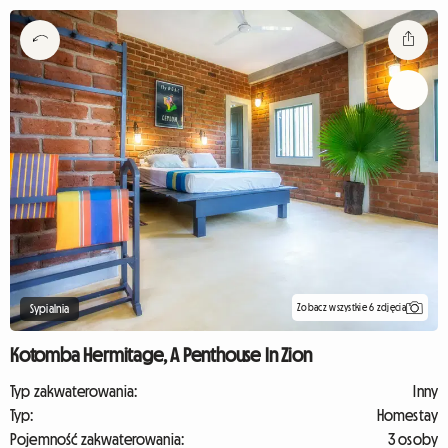
Zobacz wszystkie 6 zdjęcia
Sypialnia
Kotomba Hermitage, A Penthouse In Zion
Typ zakwaterowania:
Inny
Typ:
Homestay
Pojemność zakwaterowania:
3 osoby