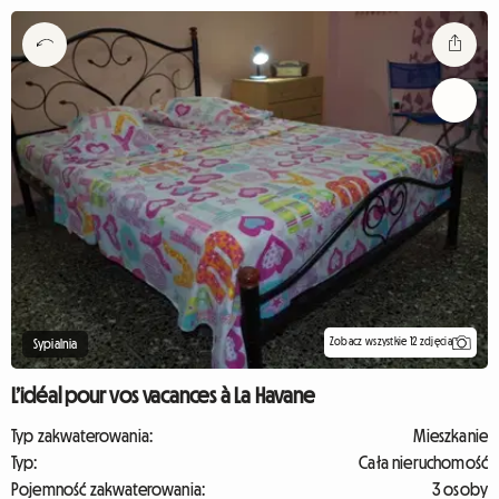
Zobacz wszystkie 12 zdjęcia
Sypialnia
L’idéal pour vos vacances à La Havane
Typ zakwaterowania:
Mieszkanie
Typ:
Cała nieruchomość
Pojemność zakwaterowania:
3 osoby