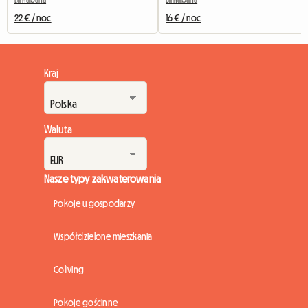
La Habana
La Habana
22 € / noc
16 € / noc
Kraj
Waluta
Nasze typy zakwaterowania
Pokoje u gospodarzy
Współdzielone mieszkania
Coliving
Pokoje gościnne