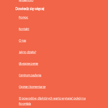
Aktualności
Dowiedz się więcej
Pomoc
Kontakt
O nas
Jak to działa?
Ubezpieczenie
Centrum zaufania
Opinie i komentarze
12 powodów, dla których warto wynająć pokój na
Roomlala