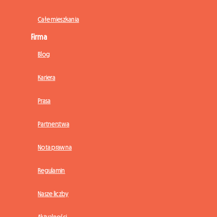
Całe mieszkania
Firma
Blog
Kariera
Prasa
Partnerstwa
Nota prawna
Regulamin
Nasze liczby