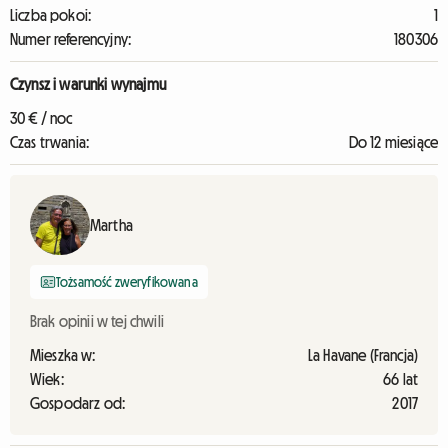
Liczba pokoi:
1
Numer referencyjny:
180306
Czynsz i warunki wynajmu
30 € / noc
Czas trwania:
Do 12 miesiące
Martha
Tożsamość zweryfikowana
Brak opinii w tej chwili
Mieszka w:
La Havane (Francja)
Wiek:
66 lat
Gospodarz od:
2017