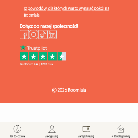
12 powodów, dla których warto wynająć pokój na
Roomlala
Dołącz do naszej społeczności!
© 2026 Roomlala
Jak to działa
Zaloguj się
Zarejestruj się
+ Dodaj pokój