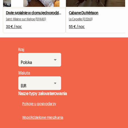
Dwie sypialnie w domu jednorodzinnym na wsi
Cabane Du Hérisson
Saint-Hilaire-sur-Helpe (59440)
La Capelle (02260)
30 € / noc
55 € / noc
Kraj
Waluta
Nasze typy zakwaterowania
Pokoje u gospodarzy
Współdzielone mieszkania