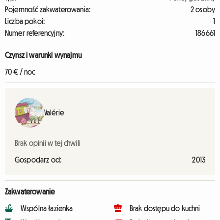
Pojemność zakwaterowania:
2 osoby
Liczba pokoi:
1
Numer referencyjny:
186661
Czynsz i warunki wynajmu
70 € / noc
Valérie
Brak opinii w tej chwili
Gospodarz od:
2013
Zakwaterowanie
Wspólna łazienka
Brak dostępu do kuchni