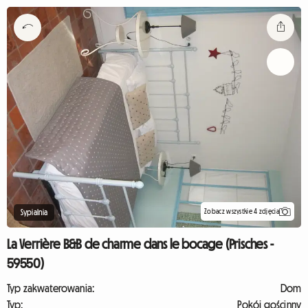
Zobacz wszystkie 4 zdjęcia
Sypialnia
La Verrière B&B de charme dans le bocage (Prisches -
59550)
Typ zakwaterowania:
Dom
Typ:
Pokój gościnny