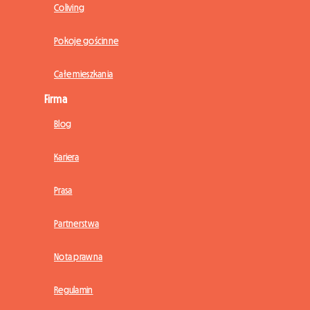
Coliving
Pokoje gościnne
Całe mieszkania
Firma
Blog
Kariera
Prasa
Partnerstwa
Nota prawna
Regulamin