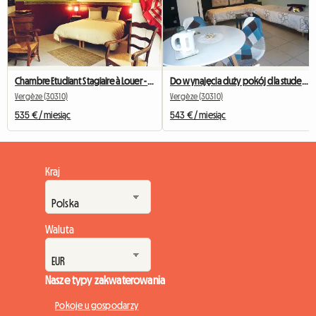
Chambre Etudiant Stagiaire à Louer - Rdc Avec Sa Terrasse -
Do wynajęcia duży pokój dla studentów na pierwszym piętrze
Vergèze (30310)
Vergèze (30310)
535 € / miesiąc
543 € / miesiąc
Kraj
Waluta
Nasze typy zakwaterowania
Pokoje u gospodarzy