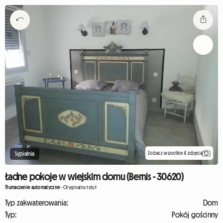
Zobacz wszystkie 4 zdjęcia
Sypialnia
Ładne pokoje w wiejskim domu (Bernis - 30620)
Tłumaczenie automatyczne
-
Oryginalny tytuł
Typ zakwaterowania:
Dom
Typ:
Pokój gościnny