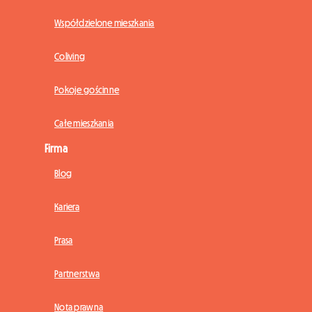
Współdzielone mieszkania
Coliving
Pokoje gościnne
Całe mieszkania
Firma
Blog
Kariera
Prasa
Partnerstwa
Nota prawna