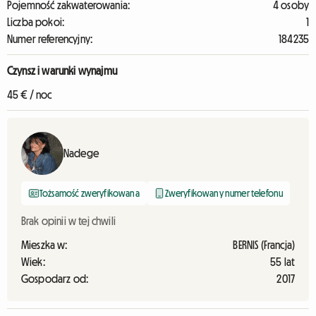
Pojemność zakwaterowania:
4 osoby
Liczba pokoi:
1
Numer referencyjny:
184235
Czynsz i warunki wynajmu
45 € / noc
Nadege
Tożsamość zweryfikowana
Zweryfikowany numer telefonu
Brak opinii w tej chwili
Mieszka w:
BERNIS (Francja)
Wiek:
55 lat
Gospodarz od:
2017