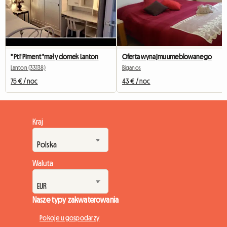
" Pti' Piment "mały domek Lanton
Oferta wynajmu umeblowanego
Lanton (33138)
Biganos
75 € / noc
43 € / noc
Kraj
Waluta
Nasze typy zakwaterowania
Pokoje u gospodarzy