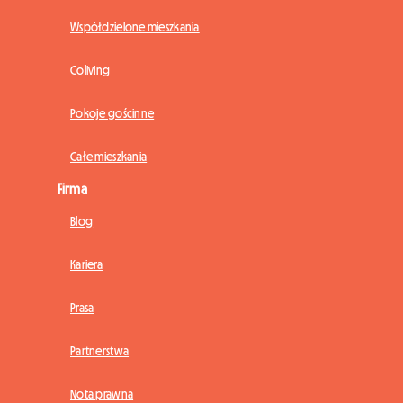
Współdzielone mieszkania
Coliving
Pokoje gościnne
Całe mieszkania
Firma
Blog
Kariera
Prasa
Partnerstwa
Nota prawna