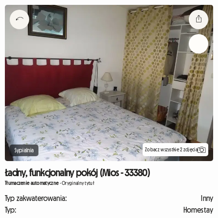
Zobacz wszystkie 2 zdjęcia
Sypialnia
Ładny, funkcjonalny pokój (Mios - 33380)
Tłumaczenie automatyczne
-
Oryginalny tytuł
Typ zakwaterowania:
Inny
Typ:
Homestay