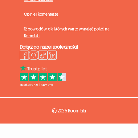
Opinie i komentarze
12 powodów, dla których warto wynająć pokój na
Roomlala
Dołącz do naszej społeczności!
© 2026 Roomlala