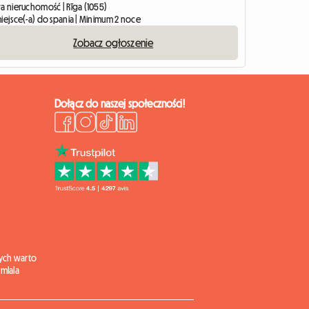
ła nieruchomość | Rīga (1055)
miejsce(-a) do spania | Minimum 2 noce
Zobacz ogłoszenie
Dołącz do naszej społeczności!
ych warto
mlala