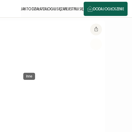
JAK TO DZIAŁA?
ZALOGUJ SIĘ
ZAREJESTRUJ SIĘ
DODAJ OGŁOSZENIE
Inne