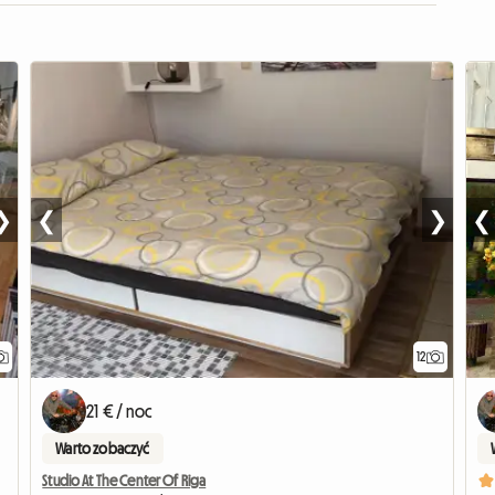
❯
❮
❯
❮
12
21 € / noc
Warto zobaczyć
Studio At The Center Of Riga