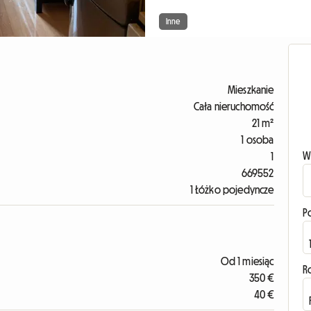
Inne
Mieszkanie
Cała nieruchomość
21 m²
1 osoba
W
1
669552
1 Łóżko pojedyncze
P
Od 1 miesiąc
R
350 €
40 €