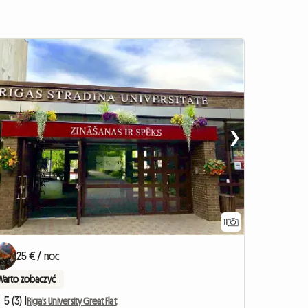
❯
11
25 € / noc
Warto zobaczyć
5 (3) |
Riga's University Great Flat