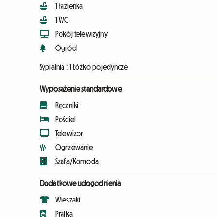
1 łazienka
1 WC
Pokój telewizyjny
Ogród
Sypialnia :
1 Łóżko pojedyncze
Wyposażenie standardowe
Ręczniki
Pościel
Telewizor
Ogrzewanie
Szafa/Komoda
Dodatkowe udogodnienia
Wieszaki
Pralka