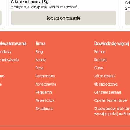
Cała nieruchomość | Rīga
Ca
2 miejsce(-a) do spania | Minimum 1 tydzień
2 
Zobacz ogłoszenie
zakwaterowania
Firma
Dowiedz się więcej
podarzy
Blog
Pomoc
 mieszkania
Kariera
Kontakt
Prasa
O nas
nne
Partnerstwa
Jak to działa?
ia
Nota prawna
Ubezpieczenie
Regulamin
Centrum zaufania
Nasze liczby
Opinie i komentarze
Aktualności
12 powodów, dla któr
wynająć pokój na Roo