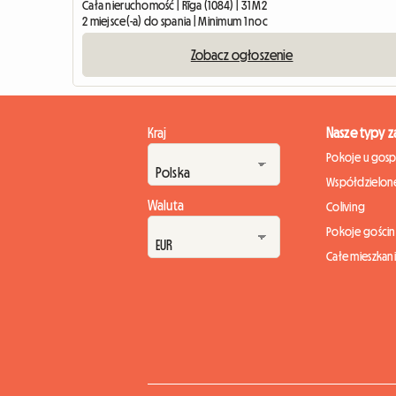
Cała nieruchomość | Rīga (1084) | 31 M2
2 miejsce(-a) do spania | Minimum 1 noc
Zobacz ogłoszenie
Kraj
Nasze typy 
Pokoje u gos
Współdzielone
Waluta
Coliving
Pokoje gości
Całe mieszkan