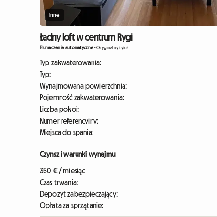
Inne
Ładny loft w centrum Rygi
Tłumaczenie automatyczne
-
Oryginalny tytuł
Typ zakwaterowania:
Typ:
Wynajmowana powierzchnia:
Pojemność zakwaterowania:
Liczba pokoi:
Numer referencyjny:
Miejsca do spania:
Czynsz i warunki wynajmu
350 € / miesiąc
Czas trwania:
Depozyt zabezpieczający:
Opłata za sprzątanie: