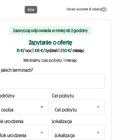
Zobacz wszystkie 14 zdjęcia
Inne
Zazwyczaj odpowiada w mniej niż 2 godziny
Zapytanie o ofertę
15 €
/ noc
|
105 €
/ tydzień
|
350 €
/ miesiąc
Minimalny czas pobytu: 1 miesiąc
 jakich terminach?
odróżny
Cel pobytu
ok urodzenia
Lokalizacja