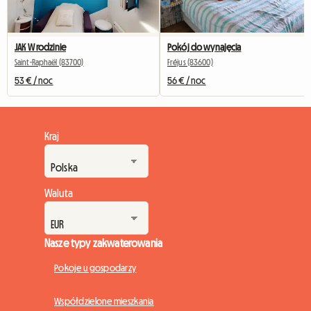
JAK W rodzinie
Pokój do wynajęcia
Saint-Raphaël (83700)
Fréjus (83600)
53 € / noc
56 € / noc
Kraj
Waluta
Nasze typy zakwaterowania
Pokoje u gospodarzy
Współdzielone mieszkania