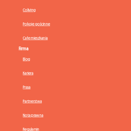
Coliving
Pokoje gościnne
Całe mieszkania
Firma
Blog
Kariera
Prasa
Partnerstwa
Nota prawna
Regulamin