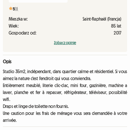
5
(1)
Mieszka w:
Saint-Raphaël (Francja)
Wiek:
85 lat
Gospodarz od:
2017
Zobacz opinie
Opis
Studio 35m2, indépendant, dans quartier calme et résidentiel. Si vous
aimez la nature c'est l'endroit qui vous conviendra.
Entièrement meublé, literie clic-clac, mini four, gazinière, machine a
laver, planche et fer à repasser, réfrigérateur, téléviseur, possibilité
wifi.
Draps et linge de toilette non fournis.
Une caution pour les frais de ménage vous sera demandée à votre
arrivée.