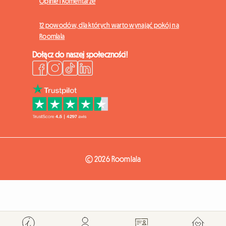
Opinie i komentarze
12 powodów, dla których warto wynająć pokój na
Roomlala
Dołącz do naszej społeczności!
© 2026 Roomlala