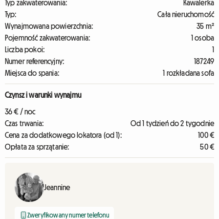
Typ zakwaterowania:
Kawalerka
Typ:
Cała nieruchomość
Wynajmowana powierzchnia:
35 m²
Pojemność zakwaterowania:
1 osoba
Liczba pokoi:
1
Numer referencyjny:
187249
Miejsca do spania:
1 rozkładana sofa
Czynsz i warunki wynajmu
36 € / noc
Czas trwania:
Od 1 tydzień do 2 tygodnie
Cena za dodatkowego lokatora (od 1):
100 €
Opłata za sprzątanie:
50 €
Jeannine
Zweryfikowany numer telefonu