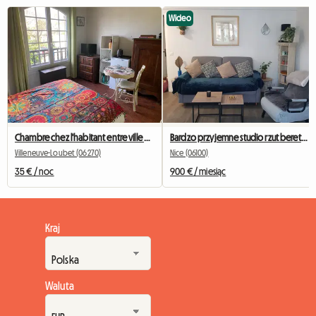
Wideo
Chambre chez l'habitant entre ville et campagne
Bardzo przyjemne studio rzut beretem od Uniwersytetu Valrose
Villeneuve-Loubet (06270)
Nice (06100)
35 € / noc
900 € / miesiąc
Kraj
Waluta