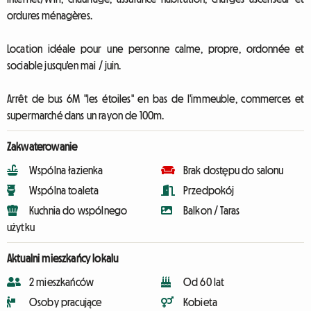
ordures ménagères.
Location idéale pour une personne calme, propre, ordonnée et
sociable jusqu'en mai / juin.
Arrêt de bus 6M "les étoiles" en bas de l'immeuble, commerces et
supermarché dans un rayon de 100m.
Zakwaterowanie
Wspólna łazienka
Brak dostępu do salonu
Wspólna toaleta
Przedpokój
Kuchnia do wspólnego
Balkon / Taras
użytku
Aktualni mieszkańcy lokalu
2 mieszkańców
Od 60 lat
Osoby pracujące
Kobieta