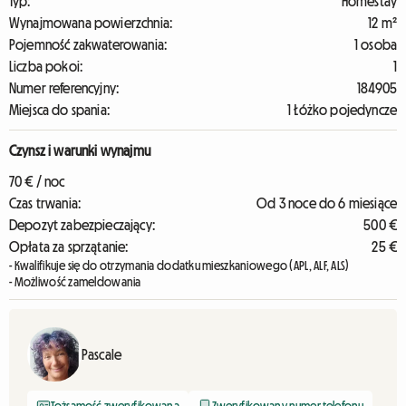
Typ:
Homestay
Wynajmowana powierzchnia:
12 m²
Pojemność zakwaterowania:
1 osoba
Liczba pokoi:
1
Numer referencyjny:
184905
Miejsca do spania:
1 Łóżko pojedyncze
Czynsz i warunki wynajmu
70 € / noc
Czas trwania:
Od 3 noce do 6 miesiące
Depozyt zabezpieczający:
500 €
Opłata za sprzątanie:
25 €
- Kwalifikuje się do otrzymania dodatku mieszkaniowego (APL, ALF, ALS)
- Możliwość zameldowania
Pascale