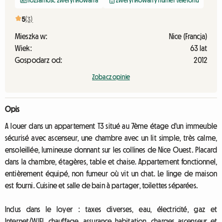
Tożsamość zweryfikowana
Zweryfikowany numer telefonu
5
(3)
Mieszka w:
Nice (Francja)
Wiek:
63 lat
Gospodarz od:
2012
Zobacz opinie
Opis
A louer dans un appartement T3 situé au 7ème étage d'un immeuble
sécurisé avec ascenseur, une chambre avec un lit simple, très calme,
ensoleillée, lumineuse donnant sur les collines de Nice Ouest. Placard
dans la chambre, étagères, table et chaise. Appartement fonctionnel,
entièrement équipé, non fumeur où vit un chat. Le linge de maison
est fourni. Cuisine et salle de bain à partager, toilettes séparées.
Inclus dans le loyer : taxes diverses, eau, électricité, gaz et
Internet/WIFI, chauffage, assurance habitation, charges ascenseur et