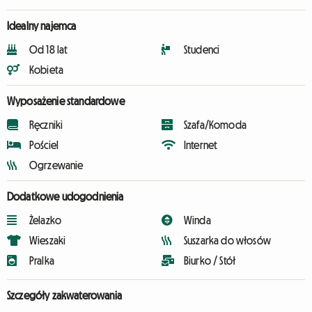
Idealny najemca
Od 18 lat
Studenci
Kobieta
Wyposażenie standardowe
Ręczniki
Szafa/Komoda
Pościel
Internet
Ogrzewanie
Dodatkowe udogodnienia
Żelazko
Winda
Wieszaki
Suszarka do włosów
Pralka
Biurko / Stół
Szczegóły zakwaterowania