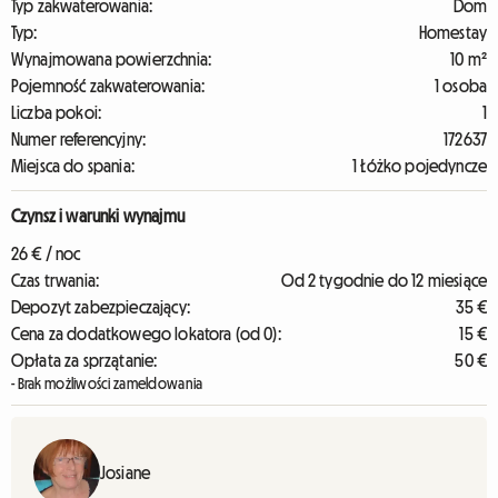
Typ zakwaterowania:
Dom
Typ:
Homestay
Wynajmowana powierzchnia:
10 m²
Pojemność zakwaterowania:
1 osoba
Liczba pokoi:
1
Numer referencyjny:
172637
Miejsca do spania:
1 Łóżko pojedyncze
Czynsz i warunki wynajmu
26 € / noc
Czas trwania:
Od 2 tygodnie do 12 miesiące
Depozyt zabezpieczający:
35 €
Cena za dodatkowego lokatora (od 0):
15 €
Opłata za sprzątanie:
50 €
- Brak możliwości zameldowania
Josiane