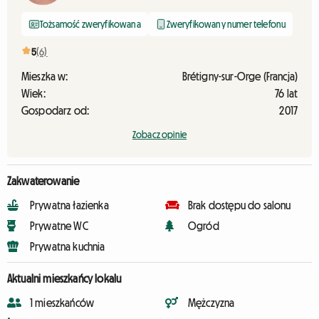
Tożsamość zweryfikowana
Zweryfikowany numer telefonu
5
(6)
Mieszka w:
Brétigny-sur-Orge (Francja)
Wiek:
76 lat
Gospodarz od:
2017
Zobacz opinie
Zakwaterowanie
Prywatna łazienka
Brak dostępu do salonu
Prywatne WC
Ogród
Prywatna kuchnia
Aktualni mieszkańcy lokalu
1 mieszkańców
Mężczyzna