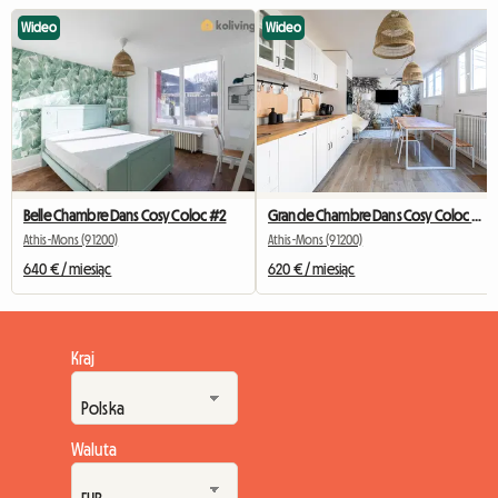
Wideo
Wideo
Belle Chambre Dans Cosy Coloc #2
Grande Chambre Dans Cosy Coloc #5 New York près d'olry
Athis-Mons (91200)
Athis-Mons (91200)
640 € / miesiąc
620 € / miesiąc
Kraj
Waluta