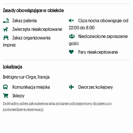
Zasady obowiązujące w obiekcie
Zakaz palenia
Cisza nocna obowiązuje od
22:00 do 8:00
Zwierzęta nieakceptowane
Niedozwolone zapraszanie
Zakaz organizowania
gości
imprez
Pary nieakceptowane
Lokalizacja
Brétigny-sur-Orge, Francja
Komunikacja miejska
Dworzec kolejowy
Sklepy
Dokładny adres zakwaterowania zostanie udostępniony dopiero po
potwierdzeniu rezerwacji.