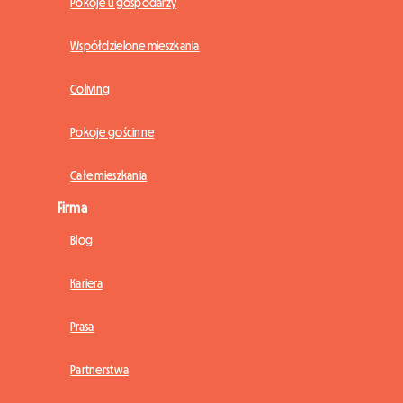
Pokoje u gospodarzy
Współdzielone mieszkania
Coliving
Pokoje gościnne
Całe mieszkania
Firma
Blog
Kariera
Prasa
Partnerstwa