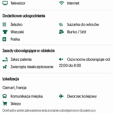
Telewizor
Internet
Dodatkowe udogodnienia
Żelazko
Suszarka do włosów
Wieszaki
Biurko / Stół
Pralka
Zasady obowiązujące w obiekcie
Zakaz palenia
Cisza nocna obowiązuje od
22:00 do 8:00
Zwierzęta nieakceptowane
Lokalizacja
Clamart, Francja
Komunikacja miejska
Dworzec kolejowy
Sklepy
Dokładny adres zakwaterowania zostanie udostępniony dopiero po