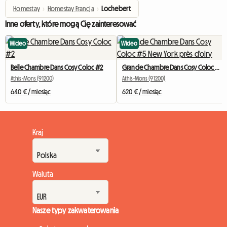
Homestay
›
Homestay Francja
›
Lochebert
Inne oferty, które mogą Cię zainteresować
Wideo
Wideo
Belle Chambre Dans Cosy Coloc #2
Grande Chambre Dans Cosy Coloc #5 New York près d'olry
Athis-Mons (91200)
Athis-Mons (91200)
640 € / miesiąc
620 € / miesiąc
Kraj
Waluta
Nasze typy zakwaterowania