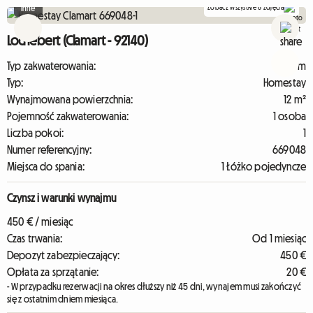
Zobacz wszystkie 8 zdjęcia
Inne
Lochebert (Clamart - 92140)
Typ zakwaterowania:
Dom
Typ:
Homestay
Wynajmowana powierzchnia:
12 m²
Pojemność zakwaterowania:
1 osoba
Liczba pokoi:
1
Numer referencyjny:
669048
Miejsca do spania:
1 Łóżko pojedyncze
Czynsz i warunki wynajmu
450 € / miesiąc
Czas trwania:
Od 1 miesiąc
Depozyt zabezpieczający:
450 €
Opłata za sprzątanie:
20 €
- W przypadku rezerwacji na okres dłuższy niż 45 dni, wynajem musi zakończyć
się z ostatnim dniem miesiąca.