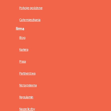
Pokoje gościnne
Całe mieszkania
Firma
Blog
Kariera
Prasa
Partnerstwa
Nota prawna
Regulamin
Nasze liczby