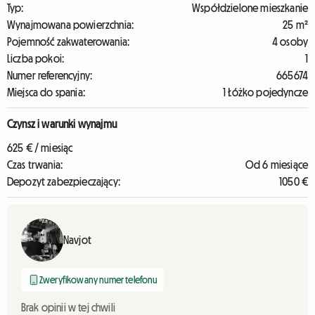
Typ:
Współdzielone mieszkanie
Wynajmowana powierzchnia:
25 m²
Pojemność zakwaterowania:
4 osoby
Liczba pokoi:
1
Numer referencyjny:
665674
Miejsca do spania:
1 Łóżko pojedyncze
Czynsz i warunki wynajmu
625 € / miesiąc
Czas trwania:
Od 6 miesiące
Depozyt zabezpieczający:
1050 €
Navjot
Zweryfikowany numer telefonu
Brak opinii w tej chwili