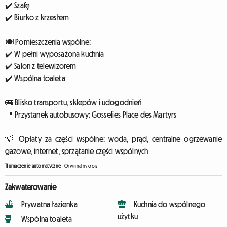
✔️ Szafę
✔️ Biurko z krzesłem
🍽️ Pomieszczenia wspólne:
✔️ W pełni wyposażona kuchnia
✔️ Salon z telewizorem
✔️ Wspólna toaleta
🚌 Blisko transportu, sklepów i udogodnień
📍 Przystanek autobusowy: Gosselies Place des Martyrs
💡 Opłaty za części wspólne: woda, prąd, centralne ogrzewanie
gazowe, internet, sprzątanie części wspólnych
Tłumaczenie automatyczne
-
Oryginalny opis
Zakwaterowanie
Prywatna łazienka
Kuchnia do wspólnego
użytku
Wspólna toaleta