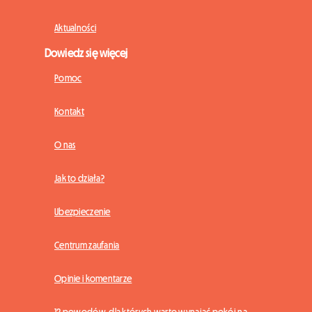
Aktualności
Dowiedz się więcej
Pomoc
Kontakt
O nas
Jak to działa?
Ubezpieczenie
Centrum zaufania
Opinie i komentarze
12 powodów, dla których warto wynająć pokój na