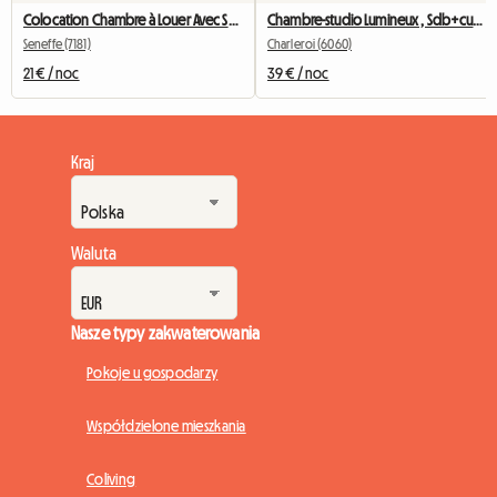
Colocation Chambre à Louer Avec Salle De Bain Privative
Chambre-studio Lumineux , Sdb+cusine Privee
Seneffe (7181)
Charleroi (6060)
21 € / noc
39 € / noc
Kraj
Waluta
Nasze typy zakwaterowania
Pokoje u gospodarzy
Współdzielone mieszkania
Coliving