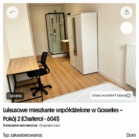
Zobacz wszystkie 9 zdjęcia
Sypialnia
Luksusowe mieszkanie współdzielone w Gosselies –
Pokój 2 (Charleroi - 6041)
Tłumaczenie automatyczne
-
Oryginalny tytuł
Typ zakwaterowania:
Dom