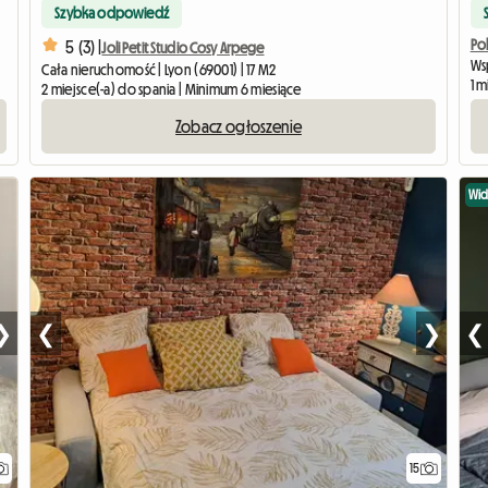
Szybka odpowiedź
Po
5 (3) |
Joli Petit Studio Cosy Arpege
Ws
Cała nieruchomość | Lyon (69001) | 17 M2
1 m
2 miejsce(-a) do spania | Minimum 6 miesiące
Zobacz ogłoszenie
Wi
❯
❮
❯
❮
15