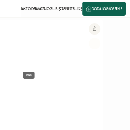
JAK TO DZIAŁA?
ZALOGUJ SIĘ
ZAREJESTRUJ SIĘ
DODAJ OGŁOSZENIE
Inne