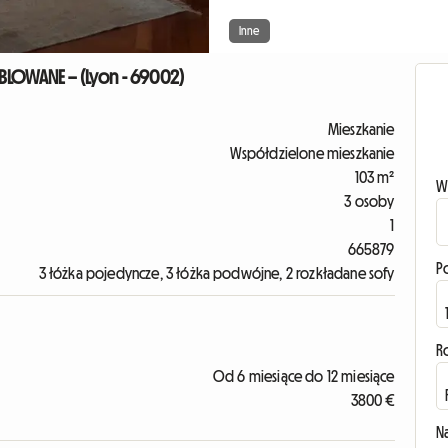
Inne
BLOWANE – (Lyon - 69002)
Mieszkanie
Współdzielone mieszkanie
103 m²
W
3 osoby
1
665879
P
3 łóżka pojedyncze, 3 łóżka podwójne, 2 rozkładane sofy
R
Od 6 miesiące do 12 miesiące
3800 €
N