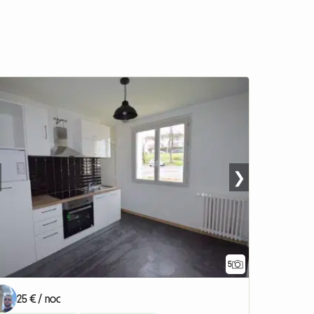
❯
5
25 € / noc