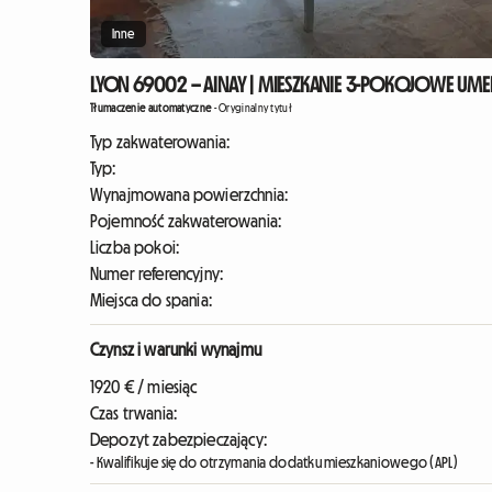
Inne
LYON 69002 – AINAY | MIESZKANIE 3-POKOJOWE UME
Tłumaczenie automatyczne
-
Oryginalny tytuł
Typ zakwaterowania:
Typ:
Wynajmowana powierzchnia:
Pojemność zakwaterowania:
Liczba pokoi:
Numer referencyjny:
Miejsca do spania:
Czynsz i warunki wynajmu
1920 € / miesiąc
Czas trwania:
Depozyt zabezpieczający:
- Kwalifikuje się do otrzymania dodatku mieszkaniowego (APL)