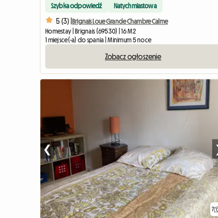
Szybka odpowiedź
Natychmiastowa
5 (3) |
Brignais Loue Grande Chambre Calme
Homestay | Brignais (69530) | 16 M2
1 miejsce(-a) do spania | Minimum 5 noce
Zobacz ogłoszenie
❮
7