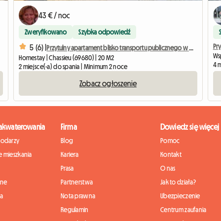
43 € / noc
Zweryfikowano
Szybka odpowiedź
Pr
5 (6) |
Przytulny apartament blisko transportu publicznego w Wielkim Lyonie
Ws
Homestay | Chassieu (69680) | 20 M2
4 m
2 miejsce(-a) do spania | Minimum 2 noce
Zobacz ogłoszenie
zakwaterowania
Firma
Dowiedz się więcej
podarzy
Blog
Pomoc
 mieszkania
Kariera
Kontakt
Prasa
O nas
nne
Partnerstwa
Jak to działa?
ia
Nota prawna
Ubezpieczenie
Regulamin
Centrum zaufania