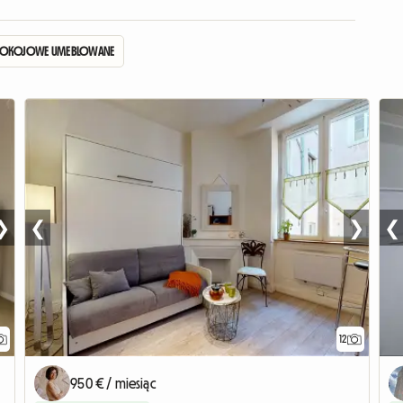
 3-POKOJOWE UMEBLOWANE –
❯
❮
❯
❮
12
950 € / miesiąc