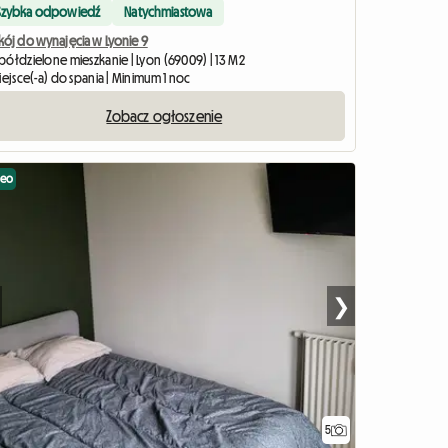
Szybka odpowiedź
Natychmiastowa
kój do wynajęcia w Lyonie 9
półdzielone mieszkanie | Lyon (69009) | 13 M2
iejsce(-a) do spania | Minimum 1 noc
Zobacz ogłoszenie
deo
❯
5