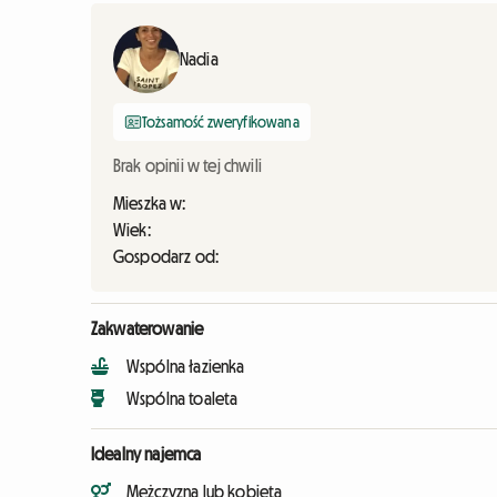
Nadia
Tożsamość zweryfikowana
Brak opinii w tej chwili
Mieszka w:
Wiek:
Gospodarz od:
Zakwaterowanie
Wspólna łazienka
Wspólna toaleta
Idealny najemca
Mężczyzna lub kobieta