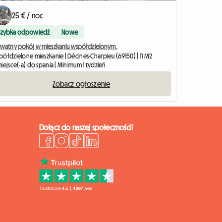
25 € / noc
Szybka odpowiedź
Nowe
ywatny pokój w mieszkaniu współdzielonym.
półdzielone mieszkanie | Décines-Charpieu (69150) | 11 M2
iejsce(-a) do spania | Minimum 1 tydzień
Zobacz ogłoszenie
Dołącz do naszej społeczności!