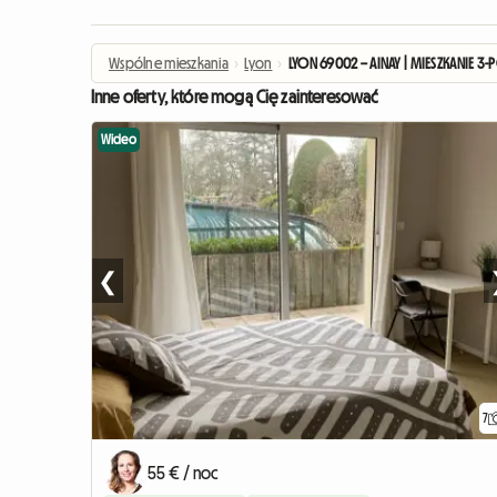
Wspólne mieszkania
›
Lyon
›
LYON 69002 – AINAY | MIESZKANIE
Inne oferty, które mogą Cię zainteresować
Wideo
❮
7
55 € / noc