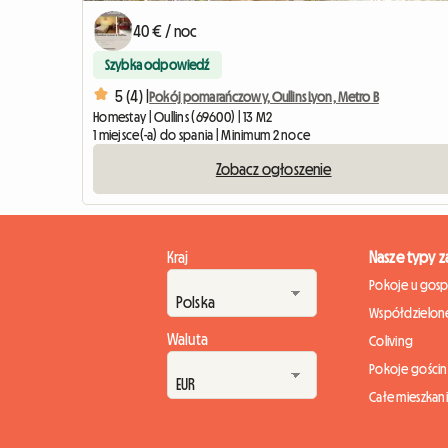
40 € / noc
Szybka odpowiedź
5 (4) |
Pokój pomarańczowy, Oullins Lyon, Metro B
Homestay | Oullins (69600) | 13 M2
1 miejsce(-a) do spania | Minimum 2 noce
Zobacz ogłoszenie
Kraj
Nasze typy 
Pokoje u gos
Współdzielone
Waluta
Coliving
Pokoje gości
Całe mieszkan