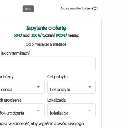
Zobacz wszystkie 16 zdjęcia
Inne
Zapytanie o ofertę
50 €
/ noc
|
350 €
/ tydzień
|
1920 €
/ miesiąc
Od 6 miesiące i 12 miesiące
 jakich terminach?
odróżny
Cel pobytu
ok urodzenia
Lokalizacja
apisz wiadomość, aby wyjaśnić powód swojego