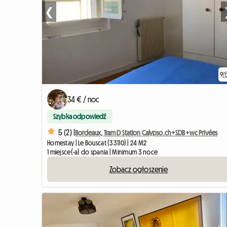
❮
9
34 € / noc
Szybka odpowiedź
5 (2) |
Bordeaux, Tram D Station Calypso.ch+SDB+wc Privées
Homestay | Le Bouscat (33110) | 24 M2
1 miejsce(-a) do spania | Minimum 3 noce
Zobacz ogłoszenie