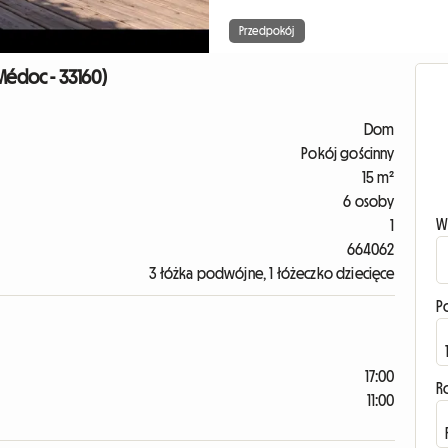
Przedpokój
Médoc - 33160)
Dom
Pokój gościnny
15 m²
6 osoby
W
1
664062
3 łóżka podwójne, 1 łóżeczko dziecięce
P
17:00
R
11:00