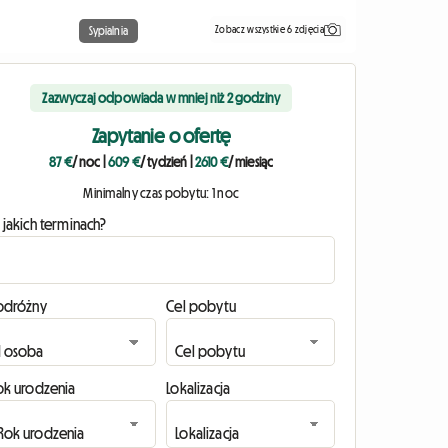
Zobacz wszystkie 6 zdjęcia
Sypialnia
Zazwyczaj odpowiada w mniej niż 2 godziny
Zapytanie o ofertę
87 €
/ noc
|
609 €
/ tydzień
|
2610 €
/ miesiąc
Minimalny czas pobytu: 1 noc
 jakich terminach?
odróżny
Cel pobytu
ok urodzenia
Lokalizacja