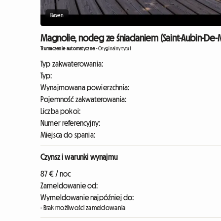
Basen
Magnolie, nocleg ze śniadaniem (Saint-Aubin-De-
Tłumaczenie automatyczne
-
Oryginalny tytuł
Typ zakwaterowania:
Typ:
Wynajmowana powierzchnia:
Pojemność zakwaterowania:
Liczba pokoi:
Numer referencyjny:
Miejsca do spania:
Czynsz i warunki wynajmu
87 € / noc
Zameldowanie od:
Wymeldowanie najpóźniej do:
- Brak możliwości zameldowania