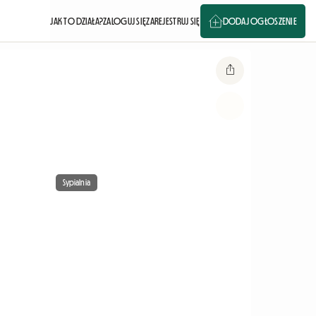
JAK TO DZIAŁA?
ZALOGUJ SIĘ
ZAREJESTRUJ SIĘ
DODAJ OGŁOSZENIE
Sypialnia