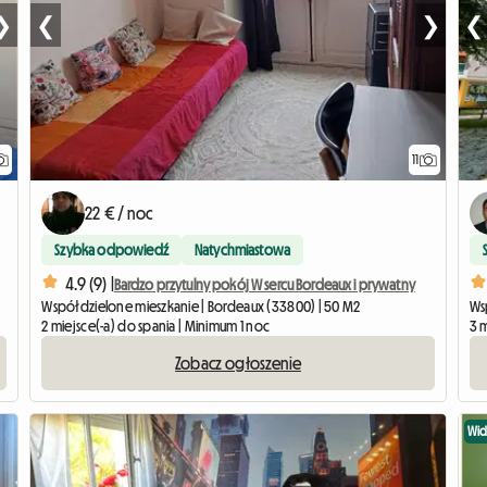
❯
❮
❯
❮
11
22 € / noc
Szybka odpowiedź
Natychmiastowa
4.9 (9) |
Bardzo przytulny pokój W sercu Bordeaux i prywatny
Współdzielone mieszkanie | Bordeaux (33800) | 50 M2
Ws
2 miejsce(-a) do spania | Minimum 1 noc
3 m
Zobacz ogłoszenie
Wi