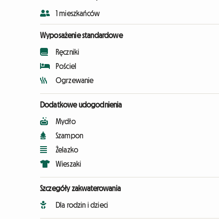
1 mieszkańców
Wyposażenie standardowe
Ręczniki
Pościel
Ogrzewanie
Dodatkowe udogodnienia
Mydło
Szampon
Żelazko
Wieszaki
Szczegóły zakwaterowania
Dla rodzin i dzieci