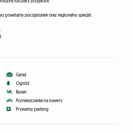
odziny lub pary przyjaciół.
wo powitalny poczęstunek oraz regionalny specjał.
.
.
.
Garaż
Ogród
Basen
Pomieszczenie na rowery
Prywatny parking