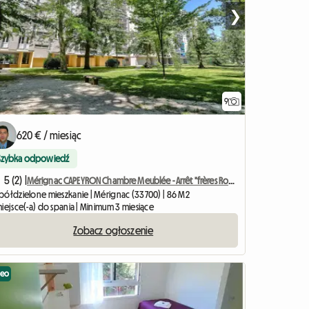
❯
9
620 € / miesiąc
Szybka odpowiedź
5 (2) |
Mérignac CAPEYRON Chambre Meublée - Arrêt "frères Robinson"
półdzielone mieszkanie | Mérignac (33700) | 86 M2
iejsce(-a) do spania | Minimum 3 miesiące
Zobacz ogłoszenie
deo