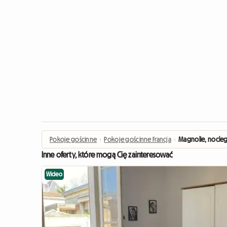
Pokoje gościnne
›
Pokoje gościnne Francja
›
Magnolie, nocleg
Inne oferty, które mogą Cię zainteresować
Wideo