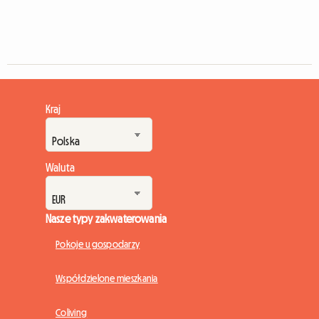
Kraj
Waluta
Nasze typy zakwaterowania
Pokoje u gospodarzy
Współdzielone mieszkania
Coliving