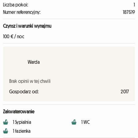
Liczba pokoi:
1
Numer referencyjny:
187519
Czynsz i warunki wynajmu
100 € / noc
Warda
Brak opinii w tej chwili
Gospodarz od:
2017
Zakwaterowanie
1 Sypialnia
1 WC
1 łazienka