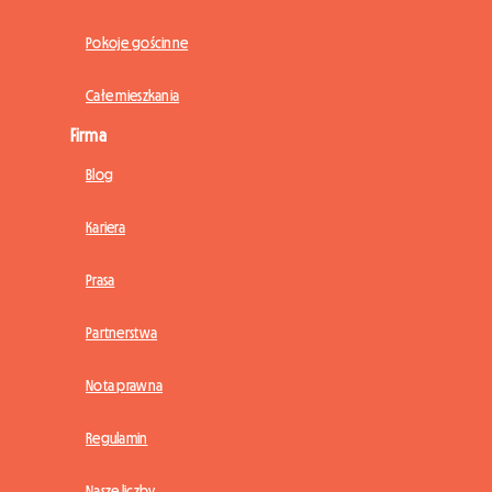
Pokoje gościnne
Całe mieszkania
Firma
Blog
Kariera
Prasa
Partnerstwa
Nota prawna
Regulamin
Nasze liczby