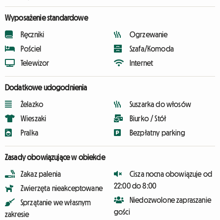
Wyposażenie standardowe
Ręczniki
Ogrzewanie
Pościel
Szafa/Komoda
Telewizor
Internet
Dodatkowe udogodnienia
Żelazko
Suszarka do włosów
Wieszaki
Biurko / Stół
Pralka
Bezpłatny parking
Zasady obowiązujące w obiekcie
Zakaz palenia
Cisza nocna obowiązuje od
22:00 do 8:00
Zwierzęta nieakceptowane
Niedozwolone zapraszanie
Sprzątanie we własnym
gości
zakresie