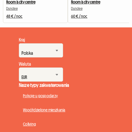
Room is city centre
Room is city centre
Dundee
Dundee
48 € / noc
60 € / noc
Kraj
Waluta
Nasze typy zakwaterowania
Pokoje u gospodarzy
Współdzielone mieszkania
Coliving