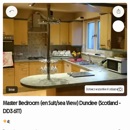
Zobacz wszystkie 4 zdjęcia
Inne
Master Bedroom (en Suit/sea View) Dundee (Scotland -
DD3 6TT)
4
1