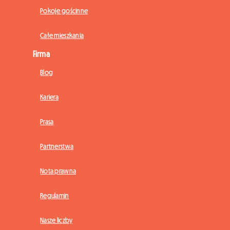
Pokoje gościnne
Całe mieszkania
Firma
Blog
Kariera
Prasa
Partnerstwa
Nota prawna
Regulamin
Nasze liczby