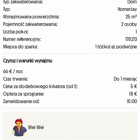
Typ zakwaterowania:
Dom
Typ:
Homestay
Wynajmowana powierzchnia:
25 m²
Pojemność zakwaterowania:
2 osoby
Liczba pokoi:
1
Numer referencyjny:
178213
Miejsca do spania:
1 Łóżko(-a) podwójne
Czynsz i warunki wynajmu
66 € / noc
Czas trwania:
Do 1 miesiąc
Cena za dodatkowego lokatora (od 1):
5 €
Opłata za sprzątanie:
18 €
Zameldowanie od:
15:00
Wei Wei