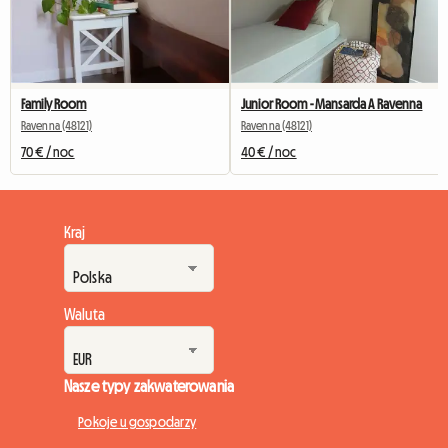
Family Room
Junior Room - Mansarda A Ravenna
Ravenna (48121)
Ravenna (48121)
70 € / noc
40 € / noc
Kraj
Waluta
Nasze typy zakwaterowania
Pokoje u gospodarzy