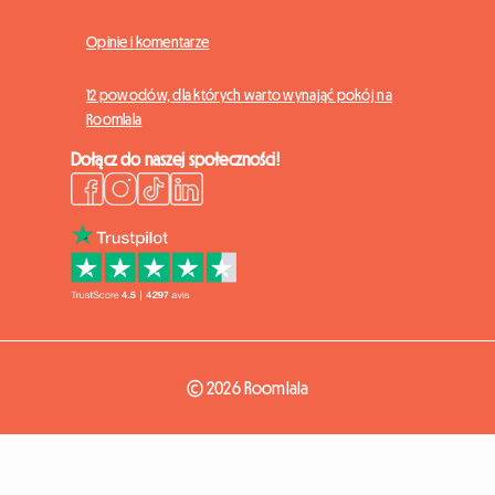
Opinie i komentarze
12 powodów, dla których warto wynająć pokój na
Roomlala
Dołącz do naszej społeczności!
© 2026 Roomlala