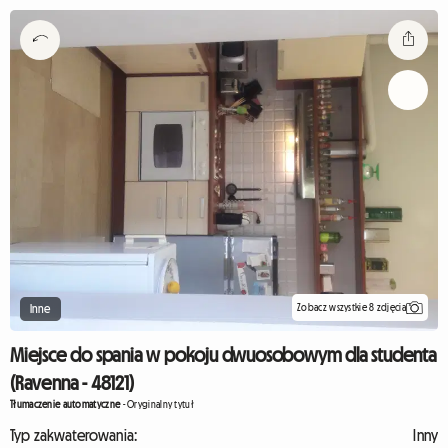
Zobacz wszystkie 8 zdjęcia
Inne
Miejsce do spania w pokoju dwuosobowym dla studenta
(Ravenna - 48121)
Tłumaczenie automatyczne
-
Oryginalny tytuł
Typ zakwaterowania:
Inny