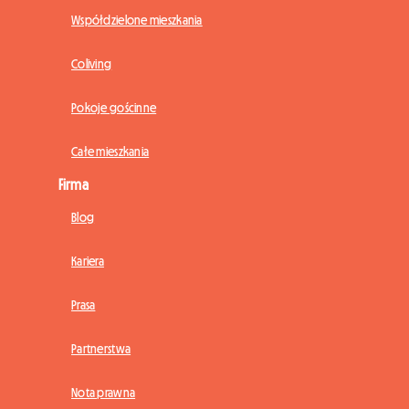
Współdzielone mieszkania
Coliving
Pokoje gościnne
Całe mieszkania
Firma
Blog
Kariera
Prasa
Partnerstwa
Nota prawna