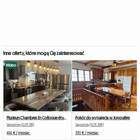
Inne oferty, które mogą Cię zainteresować
Wideo
Plusieurs Chambres En Colloque étudiants Universitaires Près
Pokój do wynajęcia w Jonquière
Saguenay (G7H 2R1)
Saguenay (G7X 3R5)
414 € / miesiąc
351 € / miesiąc