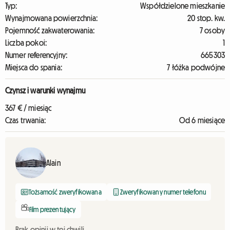
Typ:
Współdzielone mieszkanie
Wynajmowana powierzchnia:
20 stop. kw.
Pojemność zakwaterowania:
7 osoby
Liczba pokoi:
1
Numer referencyjny:
665303
Miejsca do spania:
7 łóżka podwójne
Czynsz i warunki wynajmu
367 € / miesiąc
Czas trwania:
Od 6 miesiące
Alain
Tożsamość zweryfikowana
Zweryfikowany numer telefonu
Film prezentujący
Brak opinii w tej chwili