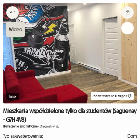
Zobacz wszystkie 12 zdjęcia
Inne
Mieszkania współdzielone tylko dla studentów (Saguenay
- G7H 4V8)
Tłumaczenie automatyczne
-
Oryginalny tytuł
Typ zakwaterowania:
Dom