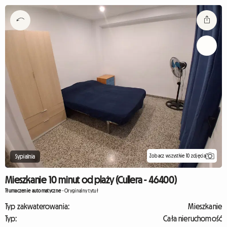
Zobacz wszystkie 10 zdjęcia
Sypialnia
Mieszkanie 10 minut od plaży (Cullera - 46400)
Tłumaczenie automatyczne
-
Oryginalny tytuł
Typ zakwaterowania:
Mieszkanie
Typ:
Cała nieruchomość