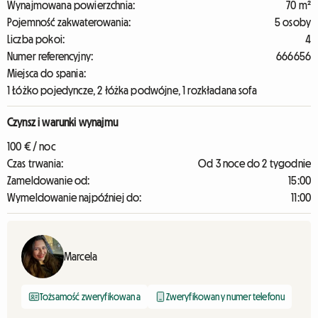
Wynajmowana powierzchnia:
70 m²
Pojemność zakwaterowania:
5 osoby
Liczba pokoi:
4
Numer referencyjny:
666656
Miejsca do spania:
1 Łóżko pojedyncze, 2 łóżka podwójne, 1 rozkładana sofa
Czynsz i warunki wynajmu
100 € / noc
Czas trwania:
Od 3 noce do 2 tygodnie
Zameldowanie od:
15:00
Wymeldowanie najpóźniej do:
11:00
Marcela
Tożsamość zweryfikowana
Zweryfikowany numer telefonu