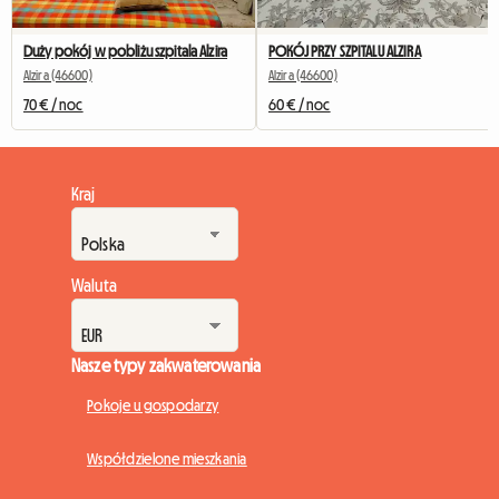
Duży pokój w pobliżu szpitala Alzira
POKÓJ PRZY SZPITALU ALZIRA
Alzira (46600)
Alzira (46600)
70 € / noc
60 € / noc
Kraj
Waluta
Nasze typy zakwaterowania
Pokoje u gospodarzy
Współdzielone mieszkania