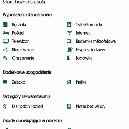
Salon :
1 rozkładana sofa
Wyposażenie standardowe
Ręczniki
Szafa/Komoda
Pościel
Internet
Telewizor
Kuchenka mikrofalowa
Klimatyzacja
Ekspres do kawy
Ogrzewanie
Lodówka
Dodatkowe udogodnienia
Żelazko
Pralka
Szczegóły zakwaterowania
Dla rodzin i dzieci
Piętra bez windy
Zasady obowiązujące w obiekcie