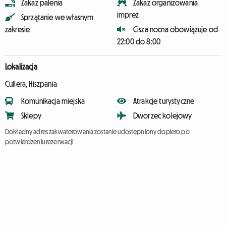
Zakaz palenia
Zakaz organizowania
imprez
Sprzątanie we własnym
zakresie
Cisza nocna obowiązuje od
22:00 do 8:00
Lokalizacja
Cullera, Hiszpania
Komunikacja miejska
Atrakcje turystyczne
Sklepy
Dworzec kolejowy
Dokładny adres zakwaterowania zostanie udostępniony dopiero po
potwierdzeniu rezerwacji.