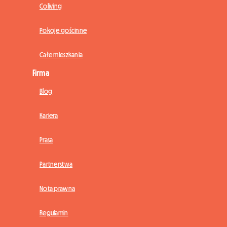
Coliving
Pokoje gościnne
Całe mieszkania
Firma
Blog
Kariera
Prasa
Partnerstwa
Nota prawna
Regulamin