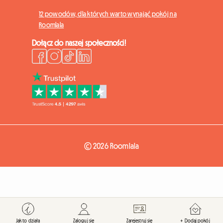
12 powodów, dla których warto wynająć pokój na
Roomlala
Dołącz do naszej społeczności!
© 2026 Roomlala
Jak to działa
Zaloguj się
Zarejestruj się
+ Dodaj pokój