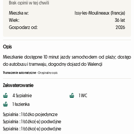
Brak opinii w tej chwili
Mieszka w:
Issy-les-Moulineaux (Francja)
Wiek:
36 lat
Gospodarz od:
2026
Opis
Mieszkanie dostępne 10 minut jazdy samochodem od plaży; dostęp
do autobusu i tramwaju, dogodny dojazd do Walencji
Tłumaczenie automatyczne
-
Oryginalny opis
Zakwaterowanie
4 Sypialnie
1 WC
1 łazienka
Sypialnia :
1 Łóżko pojedyncze
Sypialnia :
1 Łóżko(-a) podwójne
Sypialnia :
1 Łóżko(-a) podwójne