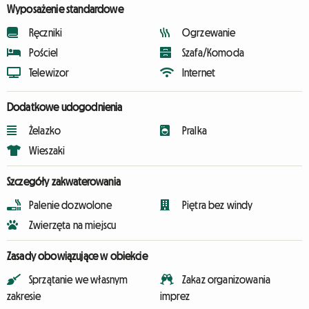
Wyposażenie standardowe
Ręczniki
Ogrzewanie
Pościel
Szafa/Komoda
Telewizor
Internet
Dodatkowe udogodnienia
Żelazko
Pralka
Wieszaki
Szczegóły zakwaterowania
Palenie dozwolone
Piętra bez windy
Zwierzęta na miejscu
Zasady obowiązujące w obiekcie
Sprzątanie we własnym
Zakaz organizowania
zakresie
imprez