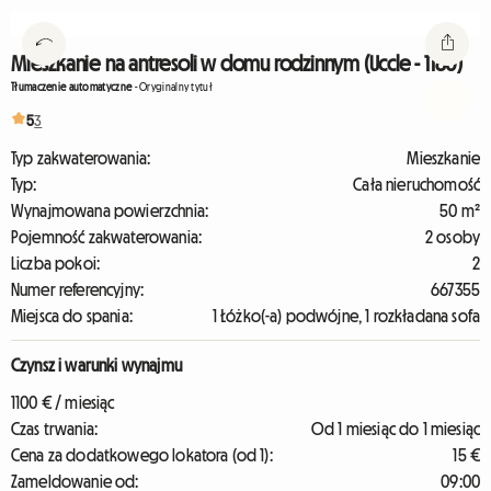
Mieszkanie na antresoli w domu rodzinnym (Uccle - 1180)
Tłumaczenie automatyczne
-
Oryginalny tytuł
5
3
Typ zakwaterowania:
Mieszkanie
Typ:
Cała nieruchomość
Wynajmowana powierzchnia:
50 m²
Pojemność zakwaterowania:
2 osoby
Liczba pokoi:
2
Numer referencyjny:
667355
Miejsca do spania:
1 Łóżko(-a) podwójne, 1 rozkładana sofa
Czynsz i warunki wynajmu
1100 € / miesiąc
Czas trwania:
Od 1 miesiąc do 1 miesiąc
Cena za dodatkowego lokatora (od 1):
15 €
Zameldowanie od:
09:00