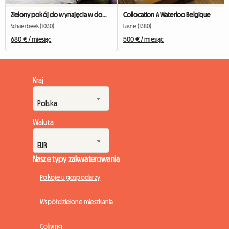
Zielony pokój do wynajęcia w domu w Brukseli
Collocation A Waterloo Belgique
Schaerbeek (1030)
Lasne (1380)
680 € / miesiąc
500 € / miesiąc
Kraj
Waluta
Nasze typy zakwaterowania
Pokoje u gospodarzy
Współdzielone mieszkania
Coliving