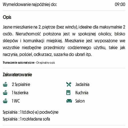
Wymeldowanie najpóźniej do:
09:00
Opis
Jasne mieszkanie na 2. piętrze (bez windy), idealne dla maksymalnie 2
osób. Nieruchomość położona jest w spokojnej okolicy, blisko
sklepów i komunikacji miejskiej. Mieszkanie jest wyposażone we
wszystkie niezbędne przedmioty codziennego użytku, takie jak
naczynia, pościel, odkurzacz, suszarka do ubrań itp.
Tłumaczenie automatyczne
-
Oryginalny opis
Zakwaterowanie
2 Sypialnie
Jadalnia
1 łazienka
Kuchnia
1 WC
Salon
Sypialnia :
1 Łóżko(-a) podwójne
Sypialnia :
1 rozkładana sofa