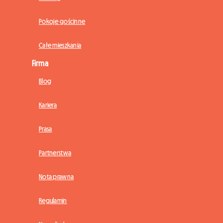
Pokoje gościnne
Całe mieszkania
Firma
Blog
Kariera
Prasa
Partnerstwa
Nota prawna
Regulamin