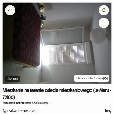
Zobacz wszystkie 3 zdjęcia
Sypialnia
Mieszkanie na terenie osiedla mieszkaniowego (Le Mans -
72100)
Tłumaczenie automatyczne
-
Oryginalny tytuł
Typ zakwaterowania:
Inny