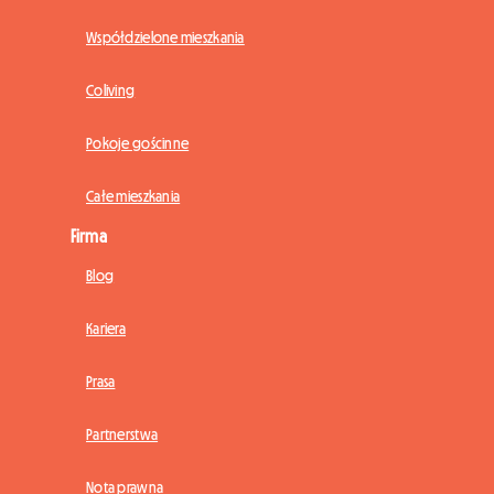
Współdzielone mieszkania
Coliving
Pokoje gościnne
Całe mieszkania
Firma
Blog
Kariera
Prasa
Partnerstwa
Nota prawna