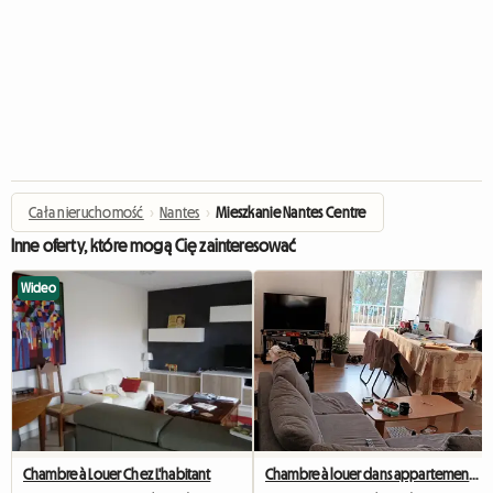
Cała nieruchomość
›
Nantes
›
Mieszkanie Nantes Centre
Inne oferty, które mogą Cię zainteresować
Wideo
Chambre à Louer Chez L'habitant
Chambre à louer dans appartement partagé