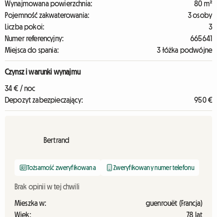
Wynajmowana powierzchnia:
80 m²
Pojemność zakwaterowania:
3 osoby
Liczba pokoi:
3
Numer referencyjny:
665641
Miejsca do spania:
3 łóżka podwójne
Czynsz i warunki wynajmu
34 € / noc
Depozyt zabezpieczający:
950 €
Bertrand
Tożsamość zweryfikowana
Zweryfikowany numer telefonu
Brak opinii w tej chwili
Mieszka w:
guenrouët (Francja)
Wiek:
78 lat