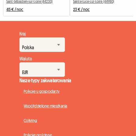
Saint-Sébastien-sur-Loire (44230)
Sainte-Luce-sur-Loire (44980)
45 € / noc
23 € / noc
Kraj
Waluta
Nasze typy zakwaterowania
Pokoje u gospodarzy
Współdzielone mieszkania
Coliving
Pokoje gościnne