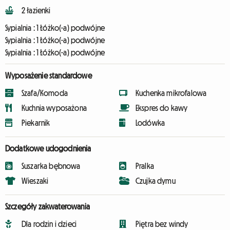
2 łazienki
Sypialnia :
1 Łóżko(-a) podwójne
Sypialnia :
1 Łóżko(-a) podwójne
Sypialnia :
1 Łóżko(-a) podwójne
Wyposażenie standardowe
Szafa/Komoda
Kuchenka mikrofalowa
Kuchnia wyposażona
Ekspres do kawy
Piekarnik
Lodówka
Dodatkowe udogodnienia
Suszarka bębnowa
Pralka
Wieszaki
Czujka dymu
Szczegóły zakwaterowania
Dla rodzin i dzieci
Piętra bez windy