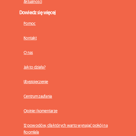
Aktualności
Dowiedz się więcej
Pomoc
Kontakt
O nas
Jak to działa?
Ubezpieczenie
Centrum zaufania
Opinie i komentarze
12 powodów, dla których warto wynająć pokój na
Roomlala