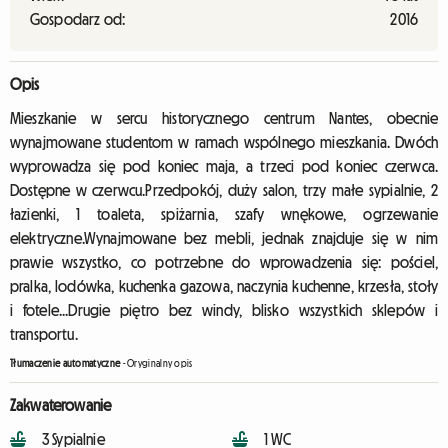
Gospodarz od:
2016
Opis
Mieszkanie w sercu historycznego centrum Nantes, obecnie
wynajmowane studentom w ramach wspólnego mieszkania. Dwóch
wyprowadza się pod koniec maja, a trzeci pod koniec czerwca.
Dostępne w czerwcu.Przedpokój, duży salon, trzy małe sypialnie, 2
łazienki, 1 toaleta, spiżarnia, szafy wnękowe, ogrzewanie
elektryczne.Wynajmowane bez mebli, jednak znajduje się w nim
prawie wszystko, co potrzebne do wprowadzenia się: pościel,
pralka, lodówka, kuchenka gazowa, naczynia kuchenne, krzesła, stoły
i fotele...Drugie piętro bez windy, blisko wszystkich sklepów i
transportu.
Tłumaczenie automatyczne
-
Oryginalny opis
Zakwaterowanie
3 Sypialnie
1 WC