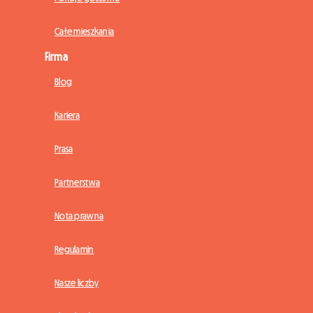
Całe mieszkania
Firma
Blog
Kariera
Prasa
Partnerstwa
Nota prawna
Regulamin
Nasze liczby