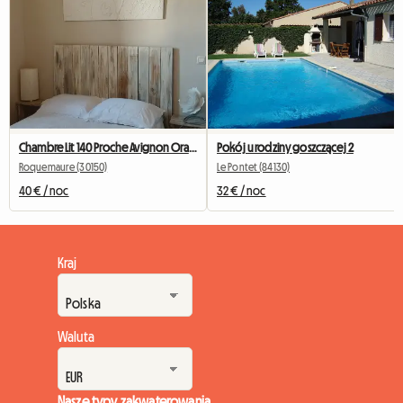
Chambre Lit 140 Proche Avignon Orange A 20 Mn De Marcoule
Pokój u rodziny goszczącej 2
Roquemaure (30150)
Le Pontet (84130)
40 € / noc
32 € / noc
Kraj
Waluta
Nasze typy zakwaterowania