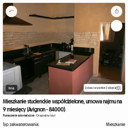
Zobacz wszystkie 2 zdjęcia
Inne
Mieszkanie studenckie współdzielone, umowa najmu na
9 miesięcy (Avignon - 84000)
Tłumaczenie automatyczne
-
Oryginalny tytuł
Typ zakwaterowania:
Mieszkanie