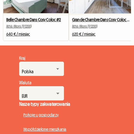
Belle Chambre Dans Cosy Coloc #2
Grande Chambre Dans Cosy Coloc #5 New York près d'olry
Athis-Mons (91200)
Athis-Mons (91200)
640 € / miesiąc
620 € / miesiąc
Kraj
Waluta
Nasze typy zakwaterowania
Pokoje u gospodarzy
Współdzielone mieszkania