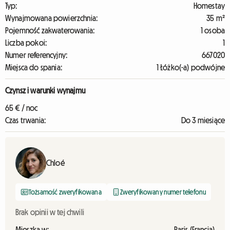
Typ:
Homestay
Wynajmowana powierzchnia:
35 m²
Pojemność zakwaterowania:
1 osoba
Liczba pokoi:
1
Numer referencyjny:
667020
Miejsca do spania:
1 Łóżko(-a) podwójne
Czynsz i warunki wynajmu
65 € / noc
Czas trwania:
Do 3 miesiące
Chloé
Tożsamość zweryfikowana
Zweryfikowany numer telefonu
Brak opinii w tej chwili
Mieszka w:
Paris (Francja)