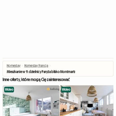
Homestay
›
Homestay Francja
›
Mieszkanie w 9. dzielnicy Paryża blisko Montmartre / Moulin Rouge
Inne oferty, które mogą Cię zainteresować
Wideo
Wideo