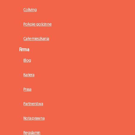
Coliving
Pokoje gościnne
Całe mieszkania
Firma
Blog
Kariera
Prasa
Partnerstwa
Nota prawna
Regulamin