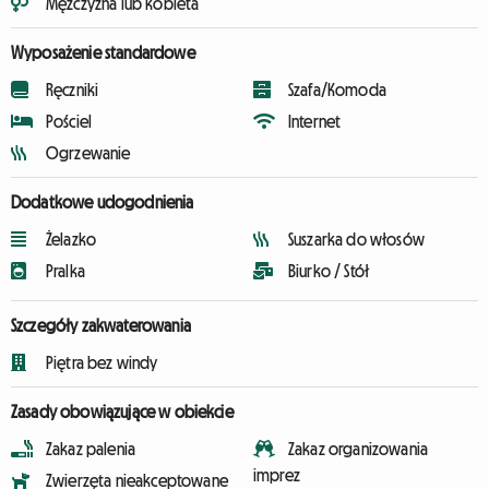
Mężczyzna lub kobieta
Wyposażenie standardowe
Ręczniki
Szafa/Komoda
Pościel
Internet
Ogrzewanie
Dodatkowe udogodnienia
Żelazko
Suszarka do włosów
Pralka
Biurko / Stół
Szczegóły zakwaterowania
Piętra bez windy
Zasady obowiązujące w obiekcie
Zakaz palenia
Zakaz organizowania
imprez
Zwierzęta nieakceptowane