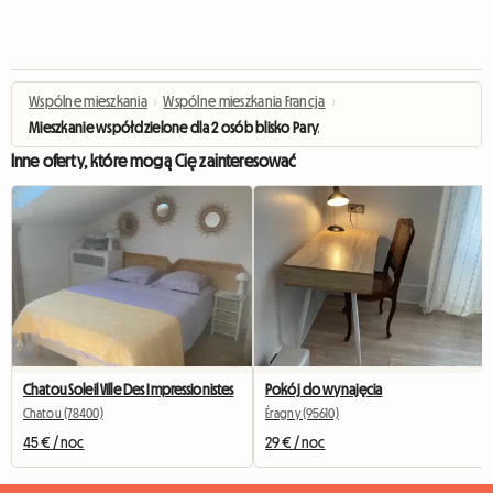
Wspólne mieszkania
›
Wspólne mieszkania Francja
›
Mieszkanie współdzielone dla 2 osób blisko Paryża (1 wolna sypialnia) z wid
Inne oferty, które mogą Cię zainteresować
Chatou Soleil Ville Des Impressionistes
Pokój do wynajęcia
Chatou (78400)
Éragny (95610)
45 € / noc
29 € / noc