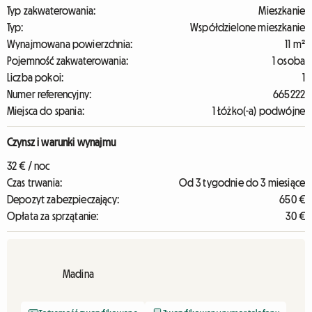
Typ zakwaterowania:
Mieszkanie
Typ:
Współdzielone mieszkanie
Wynajmowana powierzchnia:
11 m²
Pojemność zakwaterowania:
1 osoba
Liczba pokoi:
1
Numer referencyjny:
665222
Miejsca do spania:
1 Łóżko(-a) podwójne
Czynsz i warunki wynajmu
32 € / noc
Czas trwania:
Od 3 tygodnie do 3 miesiące
Depozyt zabezpieczający:
650 €
Opłata za sprzątanie:
30 €
Madina