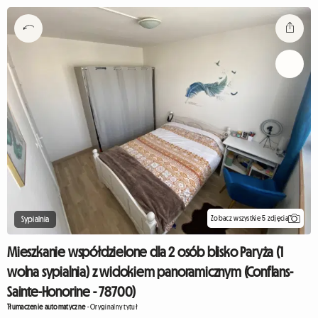
Zobacz wszystkie 5 zdjęcia
Sypialnia
Mieszkanie współdzielone dla 2 osób blisko Paryża (1
wolna sypialnia) z widokiem panoramicznym (Conflans-
Sainte-Honorine - 78700)
Tłumaczenie automatyczne
-
Oryginalny tytuł