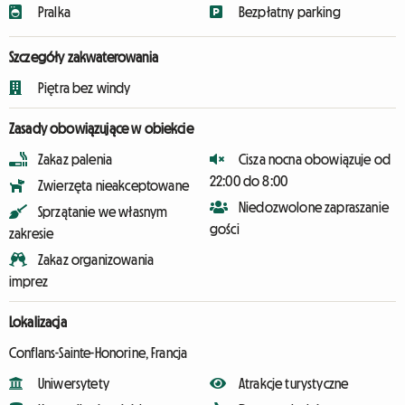
Pralka
Bezpłatny parking
Szczegóły zakwaterowania
Piętra bez windy
Zasady obowiązujące w obiekcie
Zakaz palenia
Cisza nocna obowiązuje od
22:00 do 8:00
Zwierzęta nieakceptowane
Niedozwolone zapraszanie
Sprzątanie we własnym
gości
zakresie
Zakaz organizowania
imprez
Lokalizacja
Conflans-Sainte-Honorine, Francja
Uniwersytety
Atrakcje turystyczne