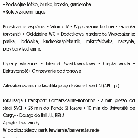
• Podwójne łóżko, biurko, krzesło, garderoba
• Rolety zaciemniające
Przestrzenie wspólne: • Salon z TV • Wyposażona kuchnia • Łazienka
(prysznic) • Oddzielne WC • Dodatkowa garderoba Wyposażenie:
pralka, lodówka, kuchenka/piekarnik, mikrofalówka, naczynia,
przybory kuchenne.
Opłaty wliczone: • Internet światłowodowy • Ciepła woda •
Elektryczność • Ogrzewanie podłogowe
Zakwaterowanie nie kwalifikuje się do świadczeń CAF (APL itp.).
Lokalizacja i transport: Conflans-Sainte-Honorine - 3 min pieszo od
stacji SNCF • 23 min do Paryża St-Lazare • 10 min do Université de
Cergy- • Dostęp do linii J, L, RER A
4 piętro bez windy
W pobliżu: sklepy, park, kawiarnie/bary/restauracje