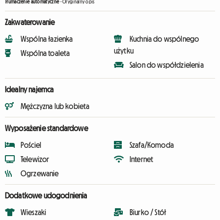
Tłumaczenie automatyczne
-
Oryginalny opis
Zakwaterowanie
Wspólna łazienka
Kuchnia do wspólnego
użytku
Wspólna toaleta
Salon do współdzielenia
Idealny najemca
Mężczyzna lub kobieta
Wyposażenie standardowe
Pościel
Szafa/Komoda
Telewizor
Internet
Ogrzewanie
Dodatkowe udogodnienia
Wieszaki
Biurko / Stół