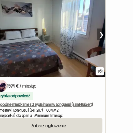
❯
11
1594 € / miesiąc
Szybka odpowiedź
odne mieszkanie z 3 sypialniami w Longueuil (Saint-Hubert)
estay | Longueuil (J4T 2K7) | 1004 M2
iejsce(-a) do spania | Minimum 1 miesiąc
Zobacz ogłoszenie