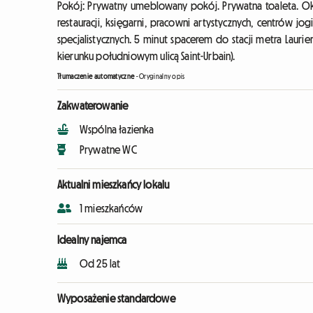
Pokój: Prywatny umeblowany pokój. Prywatna toaleta. Ok
restauracji, księgarni, pracowni artystycznych, centrów jog
specjalistycznych. 5 minut spacerem do stacji metra Lauri
kierunku południowym ulicą Saint-Urbain).
Tłumaczenie automatyczne
-
Oryginalny opis
Zakwaterowanie
Wspólna łazienka
Prywatne WC
Aktualni mieszkańcy lokalu
1 mieszkańców
Idealny najemca
Od 25 lat
Wyposażenie standardowe