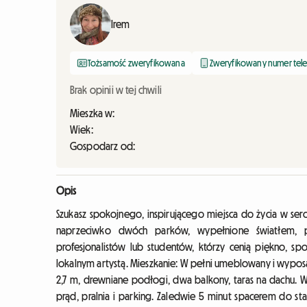
Irem
Tożsamość zweryfikowana
Zweryfikowany numer tel
Brak opinii w tej chwili
Mieszka w:
Wiek:
Gospodarz od:
Opis
Szukasz spokojnego, inspirującego miejsca do życia w ser
naprzeciwko dwóch parków, wypełnione światłem, p
profesjonalistów lub studentów, którzy cenią piękno, spo
lokalnym artystą. Mieszkanie: W pełni umeblowany i wyposaż
2,7 m, drewniane podłogi, dwa balkony, taras na dachu. W
prąd, pralnia i parking. Zaledwie 5 minut spacerem do st