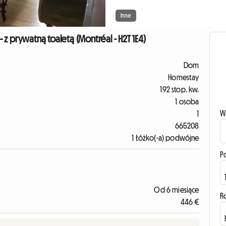
Inne
z prywatną toaletą (Montréal - H2T 1E4)
Dom
Homestay
192 stop. kw.
1 osoba
W
1
665208
1 Łóżko(-a) podwójne
P
Od 6 miesiące
R
446 €