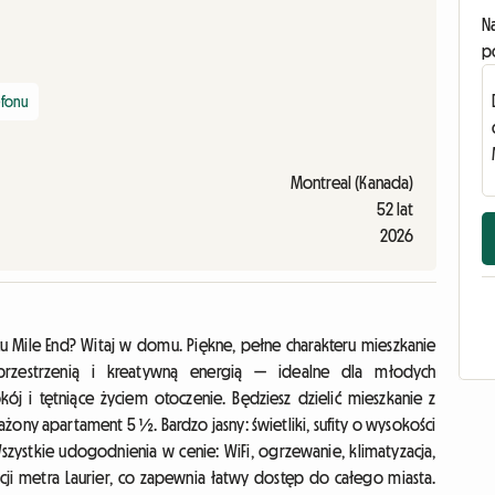
N
p
efonu
Montreal (Kanada)
52 lat
2026
cu Mile End? Witaj w domu. Piękne, pełne charakteru mieszkanie
rzestrzenią i kreatywną energią — idealne dla młodych
kój i tętniące życiem otoczenie. Będziesz dzielić mieszkanie z
ony apartament 5 ½. Bardzo jasny: świetliki, sufity o wysokości
szystkie udogodnienia w cenie: WiFi, ogrzewanie, klimatyzacja,
acji metra Laurier, co zapewnia łatwy dostęp do całego miasta.