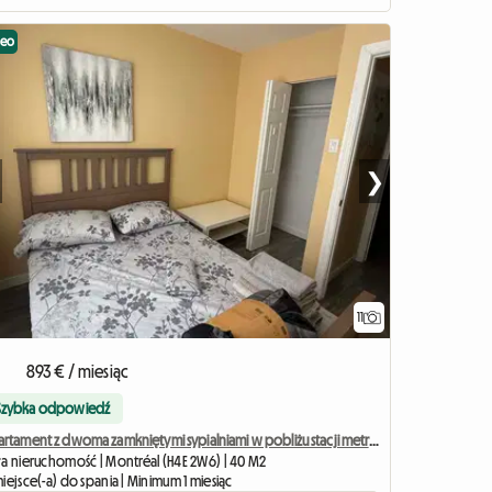
deo
❯
11
893 € / miesiąc
Szybka odpowiedź
Apartament z dwoma zamkniętymi sypialniami w pobliżu stacji metra Angrignon
ła nieruchomość | Montréal (H4E 2W6) | 40 M2
iejsce(-a) do spania | Minimum 1 miesiąc