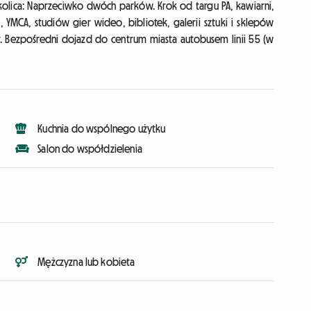
olica: Naprzeciwko dwóch parków. Krok od targu PA, kawiarni,
i, YMCA, studiów gier wideo, bibliotek, galerii sztuki i sklepów
er. Bezpośredni dojazd do centrum miasta autobusem linii 55 (w
Kuchnia do wspólnego użytku
Salon do współdzielenia
Mężczyzna lub kobieta