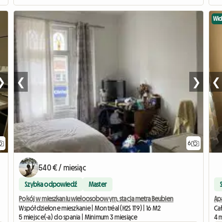
Wi
❯
❮
❯
❮
6
540 € / miesiąc
Szybka odpowiedź
Master
Pokój w mieszkaniu wieloosobowym, stacja metra Beubien
Współdzielone mieszkanie | Montréal (H2S 1T9) | 16 M2
Ca
5 miejsce(-a) do spania | Minimum 3 miesiące
4 m