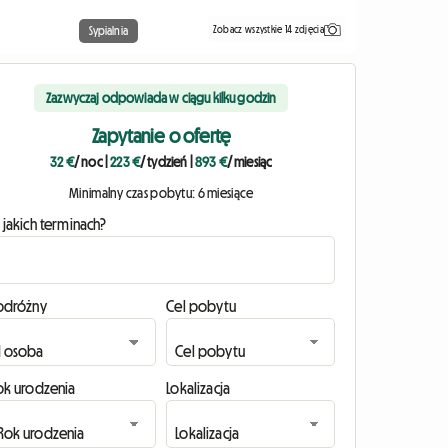
Zobacz wszystkie 14 zdjęcia
Sypialnia
Zazwyczaj odpowiada w ciągu kilku godzin
Zapytanie o ofertę
32 €
/ noc
|
223 €
/ tydzień
|
893 €
/ miesiąc
Minimalny czas pobytu: 6 miesiące
 jakich terminach?
odróżny
Cel pobytu
ok urodzenia
Lokalizacja