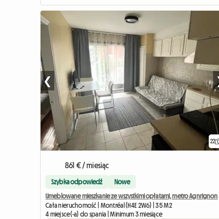
❮
22
861 € / miesiąc
Szybka odpowiedź
Nowe
Umeblowane mieszkanie ze wszystkimi opłatami, metro Agnrignon
Cała nieruchomość | Montréal (H4E 2W6) | 35 M2
4 miejsce(-a) do spania | Minimum 3 miesiące