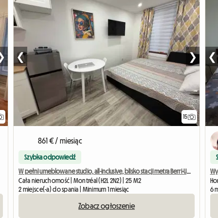
❯
❮
❯
❮
15
861 € / miesiąc
Szybka odpowiedź
W pełni umeblowane studio, all-inclusive, blisko stacji metra Berri-UQAM
Wyg
Cała nieruchomość | Montréal (H2L 2N2) | 25 M2
Hom
2 miejsce(-a) do spania | Minimum 1 miesiąc
6 m
Zobacz ogłoszenie