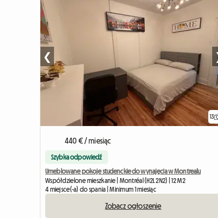
❮
13
440 € / miesiąc
Szybka odpowiedź
Umeblowane pokoje studenckie do wynajęcia w Montrealu
Współdzielone mieszkanie | Montréal (H2L 2N2) | 12 M2
4 miejsce(-a) do spania | Minimum 1 miesiąc
Zobacz ogłoszenie