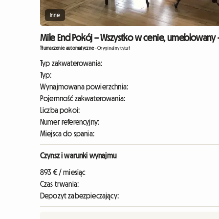
Inne
Mile End Pokój – Wszystko w cenie, umeblowany – 
Tłumaczenie automatyczne
-
Oryginalny tytuł
Typ zakwaterowania:
Typ:
Wynajmowana powierzchnia:
Pojemność zakwaterowania:
Liczba pokoi:
Numer referencyjny:
Miejsca do spania:
Czynsz i warunki wynajmu
893 € / miesiąc
Czas trwania:
Depozyt zabezpieczający: