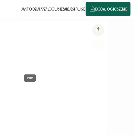
JAK TO DZIAŁA?
ZALOGUJ SIĘ
ZAREJESTRUJ SIĘ
DODAJ OGŁOSZENIE
Inne