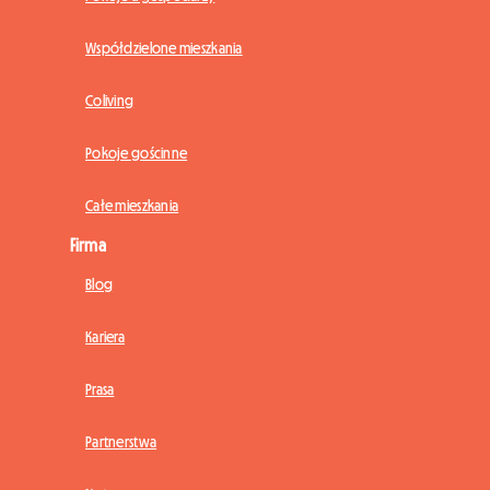
Współdzielone mieszkania
Coliving
Pokoje gościnne
Całe mieszkania
Firma
Blog
Kariera
Prasa
Partnerstwa