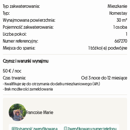
Typ zakwaterowania:
Mieszkanie
Typ:
Homestay
Wynajmowana powierzchnia:
30 m²
Pojemność zakwaterowania:
1 osoba
Liczba pokoi:
1
Numer referencyjny:
667270
Miejsca do spania:
1 Łóżko(-a) podwójne
Czynsz i warunki wynajmu
50 € / noc
Czas trwania:
Od 3 noce do 12 miesiące
- Kwalifikuje się do otrzymania dodatku mieszkaniowego (APL)
- Brak możliwości zameldowania
Francoise Marie
Tożsamość zweryfikowana
Zweryfikowany numer telefonu