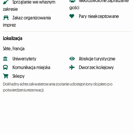
Niedozwolone zapraszanie
Sprzątanie we własnym
gości
zakresie
Pary nieakceptowane
Zakaz organizowania
imprez
Lokalizacja
Sète, Francja
Uniwersytety
Atrakcje turystyczne
Komunikacja miejska
Dworzec kolejowy
Sklepy
Dokładny adres zakwaterowania zostanie udostępniony dopiero po
potwierdzeniu rezerwacji.