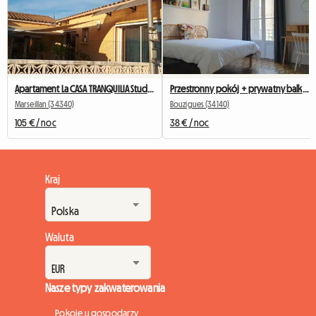
Apartament La CASA TRANQUILIA Studio 30 M2 G
Przestronny pokój + prywatny balkon (tylko dla kobiet)
Marseillan (34340)
Bouzigues (34140)
105 € / noc
38 € / noc
Kraj
Waluta
Nasze typy zakwaterowania
Pokoje u gospodarzy