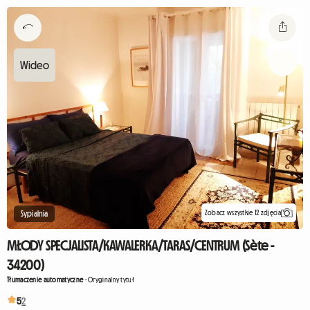
Zobacz wszystkie 12 zdjęcia
Sypialnia
MŁODY SPECJALISTA/KAWALERKA/TARAS/CENTRUM (Sète -
34200)
Tłumaczenie automatyczne
-
Oryginalny tytuł
5
2