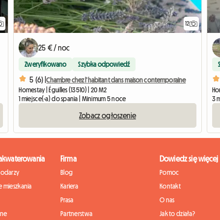
12
25 € / noc
Zweryfikowano
Szybka odpowiedź
5 (6) |
Chambre chez l’habitant dans maison contemporaine
Homestay | Éguilles (13510) | 20 M2
Hom
1 miejsce(-a) do spania | Minimum 5 noce
3 
Zobacz ogłoszenie
zakwaterowania
Firma
Dowiedz się więcej
podarzy
Blog
Pomoc
 mieszkania
Kariera
Kontakt
Prasa
O nas
nne
Partnerstwa
Jak to działa?