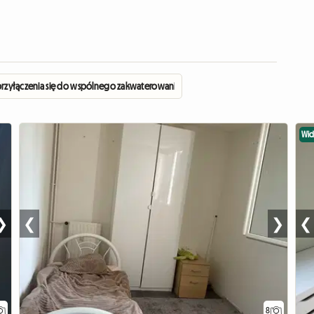
rzyłączenia się do wspólnego zakwaterowania :)
Wi
❯
❮
❯
❮
8