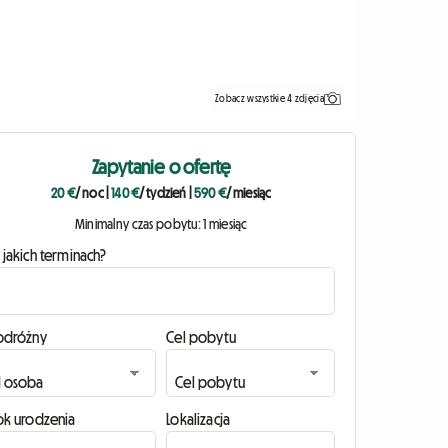
Zobacz wszystkie 4 zdjęcia
Zapytanie o ofertę
20 €
/ noc
|
140 €
/ tydzień
|
590 €
/ miesiąc
Minimalny czas pobytu: 1 miesiąc
 jakich terminach?
odróżny
Cel pobytu
ok urodzenia
Lokalizacja