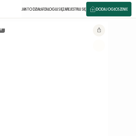
JAK TO DZIAŁA?
ZALOGUJ SIĘ
ZAREJESTRUJ SIĘ
DODAJ OGŁOSZENIE
ia