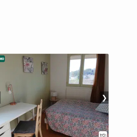
deo
❯
7