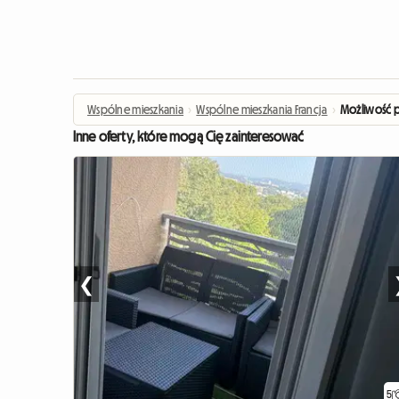
Wspólne mieszkania
›
Wspólne mieszkania Francja
›
Możliwość p
Inne oferty, które mogą Cię zainteresować
❮
5