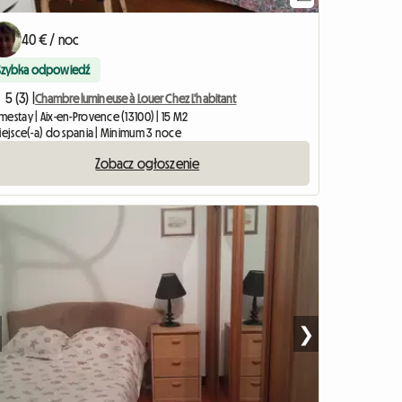
40 € / noc
Szybka odpowiedź
5 (3) |
Chambre lumineuse à Louer Chez L'habitant
estay | Aix-en-Provence (13100) | 15 M2
miejsce(-a) do spania | Minimum 3 noce
Zobacz ogłoszenie
❯