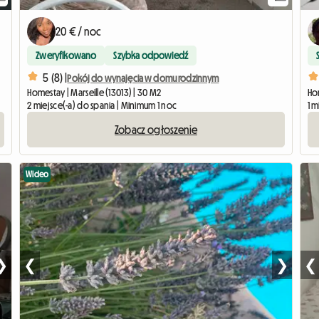
20 € / noc
Zweryfikowano
Szybka odpowiedź
5 (8) |
Pokój do wynajęcia w domu rodzinnym
Homestay | Marseille (13013) | 30 M2
Hom
2 miejsce(-a) do spania | Minimum 1 noc
1 
Zobacz ogłoszenie
Wideo
❯
❮
❯
❮