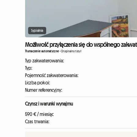
Sypialnia
Możliwość przyłączenia się do wspólnego zakwater
Tłumaczenie automatyczne
-
Oryginalny tytuł
Typ zakwaterowania:
Typ:
Pojemność zakwaterowania:
Liczba pokoi:
Numer referencyjny:
Czynsz i warunki wynajmu
590 € / miesiąc
Czas trwania: