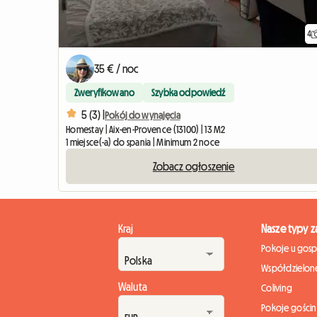
4
35 € / noc
Zweryfikowano
Szybka odpowiedź
5 (3) |
Pokój do wynajęcia
Homestay | Aix-en-Provence (13100) | 13 M2
1 miejsce(-a) do spania | Minimum 2 noce
Zobacz ogłoszenie
Kraj
Nasze typy 
Pokoje u gos
Współdzielone
Waluta
Coliving
Pokoje gości