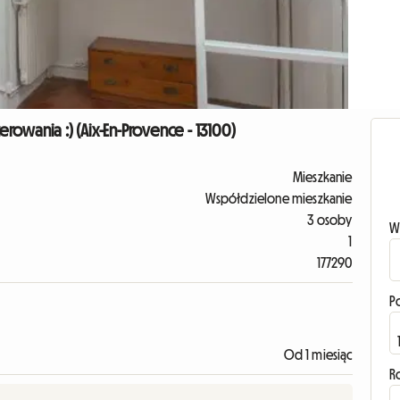
owania :) (Aix-En-Provence - 13100)
Mieszkanie
Współdzielone mieszkanie
3 osoby
W
1
177290
P
Od 1 miesiąc
R