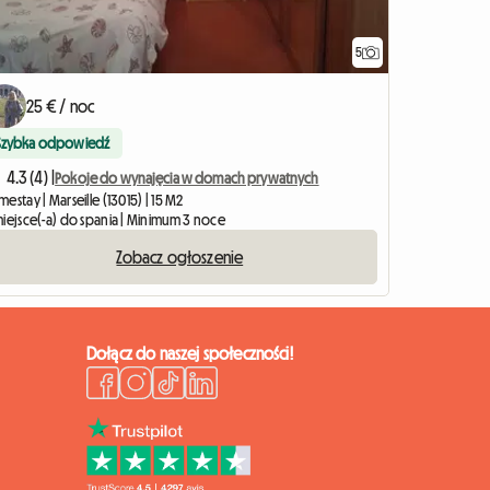
5
25 € / noc
Szybka odpowiedź
4.3 (4) |
Pokoje do wynajęcia w domach prywatnych
estay | Marseille (13015) | 15 M2
miejsce(-a) do spania | Minimum 3 noce
Zobacz ogłoszenie
Dołącz do naszej społeczności!