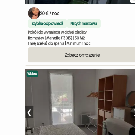
20 € / noc
Szybka odpowiedź
Natychmiastowa
Pokój do wynajęcia w cichej okolicy
Homestay | Marseille (13013) | 30 M2
1 miejsce(-a) do spania | Minimum 1 noc
Zobacz ogłoszenie
Wideo
❮