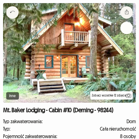
Zobacz wszystkie 12 zdjęcia
Inne
Mt. Baker Lodging - Cabin #10 (Deming - 98244)
Typ zakwaterowania:
Dom
Typ:
Cała nieruchomość
Pojemność zakwaterowania:
8 osoby