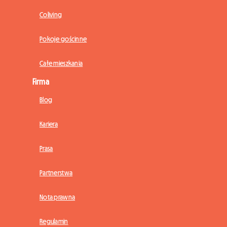
Coliving
Pokoje gościnne
Całe mieszkania
Firma
Blog
Kariera
Prasa
Partnerstwa
Nota prawna
Regulamin