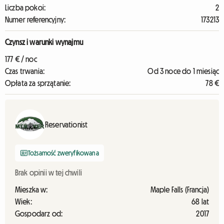
Liczba pokoi:
2
Numer referencyjny:
173213
Czynsz i warunki wynajmu
177 € / noc
Czas trwania:
Od 3 noce do 1 miesiąc
Opłata za sprzątanie:
78 €
Reservationist
Tożsamość zweryfikowana
Brak opinii w tej chwili
Mieszka w:
Maple Falls (Francja)
Wiek:
68 lat
Gospodarz od:
2017