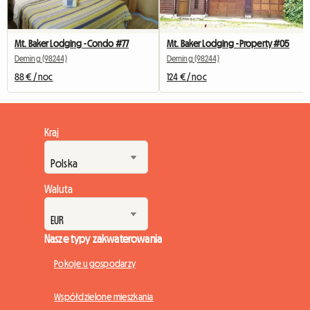
Mt. Baker Lodging - Condo #77
Mt. Baker Lodging - Property #05
Deming (98244)
Deming (98244)
88 € / noc
124 € / noc
Kraj
Waluta
Nasze typy zakwaterowania
Pokoje u gospodarzy
Współdzielone mieszkania