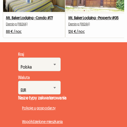
Mt. Baker Lodging - Condo #77
Mt. Baker Lodging - Property #05
Deming (98244)
Deming (98244)
88 € / noc
124 € / noc
Kraj
Waluta
Nasze typy zakwaterowania
Pokoje u gospodarzy
Współdzielone mieszkania