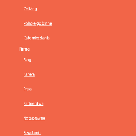
Coliving
Pokoje gościnne
Całe mieszkania
Firma
Blog
Kariera
Prasa
Partnerstwa
Nota prawna
Regulamin