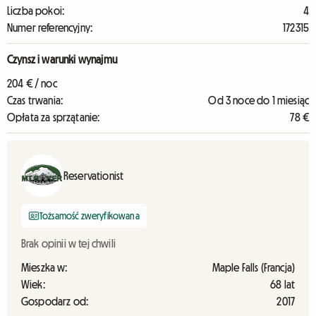
Liczba pokoi:
4
Numer referencyjny:
172315
Czynsz i warunki wynajmu
204 € / noc
Czas trwania:
Od 3 noce do 1 miesiąc
Opłata za sprzątanie:
78 €
Reservationist
Tożsamość zweryfikowana
Brak opinii w tej chwili
Mieszka w:
Maple Falls (Francja)
Wiek:
68 lat
Gospodarz od:
2017