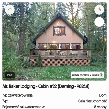
Zobacz wszystkie 12 zdjęcia
Inne
Mt. Baker Lodging - Cabin #22 (Deming - 98244)
Typ zakwaterowania:
Dom
Typ:
Cała nieruchomość
Pojemność zakwaterowania:
8 osoby