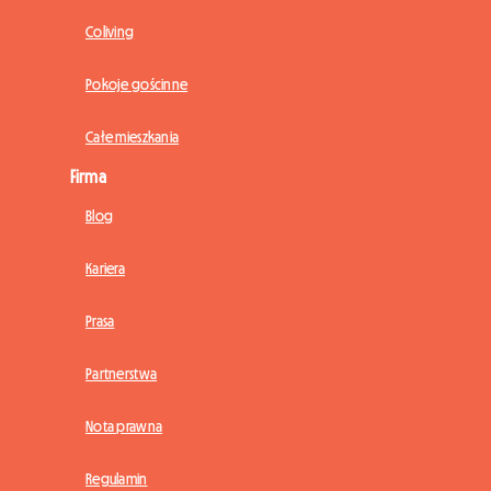
Coliving
Pokoje gościnne
Całe mieszkania
Firma
Blog
Kariera
Prasa
Partnerstwa
Nota prawna
Regulamin