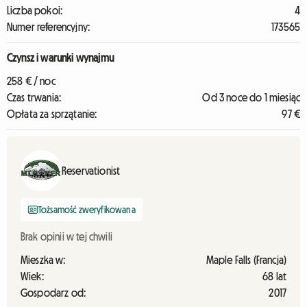
Liczba pokoi:
4
Numer referencyjny:
173565
Czynsz i warunki wynajmu
258 € / noc
Czas trwania:
Od 3 noce do 1 miesiąc
Opłata za sprzątanie:
97 €
Reservationist
Tożsamość zweryfikowana
Brak opinii w tej chwili
Mieszka w:
Maple Falls (Francja)
Wiek:
68 lat
Gospodarz od:
2017