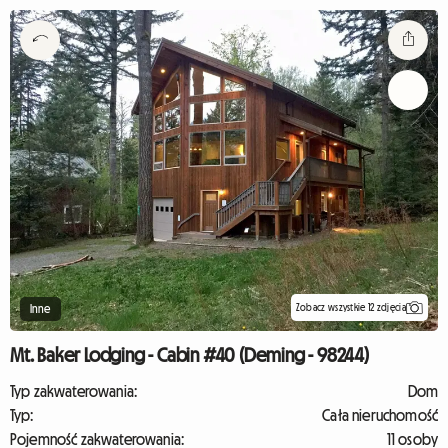
Zobacz wszystkie 12 zdjęcia
Inne
Mt. Baker Lodging - Cabin #40 (Deming - 98244)
Typ zakwaterowania:
Dom
Typ:
Cała nieruchomość
Pojemność zakwaterowania:
11 osoby