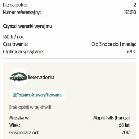
Liczba pokoi:
2
Numer referencyjny:
174210
Czynsz i warunki wynajmu
160 € / noc
Czas trwania:
Od 3 noce do 1 miesiąc
Opłata za sprzątanie:
68 €
Reservationist
Tożsamość zweryfikowana
Brak opinii w tej chwili
Mieszka w:
Maple Falls (Francja)
Wiek:
68 lat
Gospodarz od:
2017