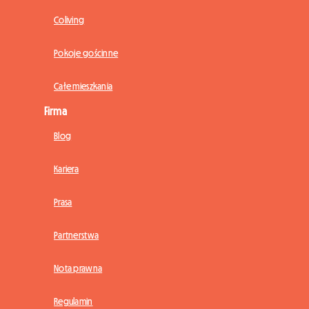
Coliving
Pokoje gościnne
Całe mieszkania
Firma
Blog
Kariera
Prasa
Partnerstwa
Nota prawna
Regulamin