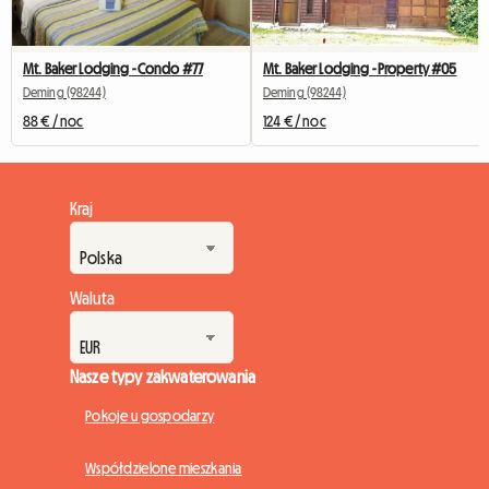
Mt. Baker Lodging - Condo #77
Mt. Baker Lodging - Property #05
Deming (98244)
Deming (98244)
88 € / noc
124 € / noc
Kraj
Waluta
Nasze typy zakwaterowania
Pokoje u gospodarzy
Współdzielone mieszkania