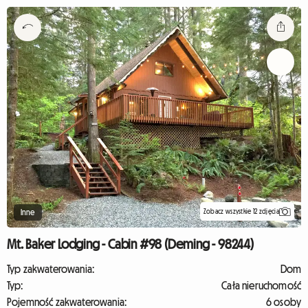
Zobacz wszystkie 12 zdjęcia
Inne
Mt. Baker Lodging - Cabin #98 (Deming - 98244)
Typ zakwaterowania:
Dom
Typ:
Cała nieruchomość
Pojemność zakwaterowania:
6 osoby