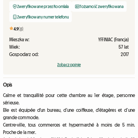
Zweryfikowane przez Roomlala
Tożsamość zweryfikowana
Zweryfikowany numer telefonu
4.9
(8)
Mieszka w:
YFFINIAC (Francja)
Wiek:
57 lat
Gospodarz od:
2017
Zobacz opinie
Opis
Calme et tranquillité pour cette chambre au 1er étage, personne
sérieuse.
Elle est équipée d'un bureau, d’une coiffeuse, d'étagères et d’une
grande commode.
Centre-ville, tous commerces et hypermarché à moins de 5 min.
Proche de la mer.