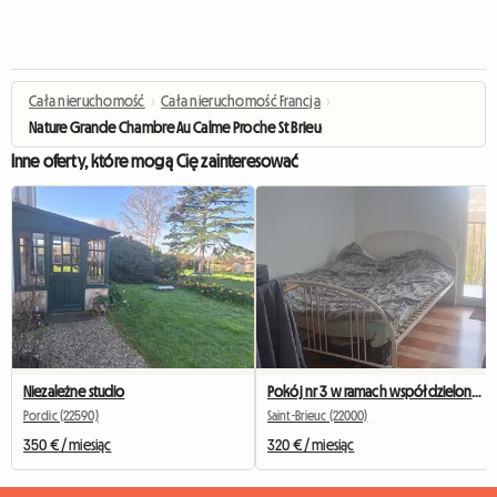
Cała nieruchomość
›
Cała nieruchomość Francja
›
Nature Grande Chambre Au Calme Proche St Brieuc
Inne oferty, które mogą Cię zainteresować
Niezależne studio
Pokój nr 3 w ramach współdzielonego mieszkania (colocation) St Brieuc Fac IUT 260 €
Pordic (22590)
Saint-Brieuc (22000)
350 € / miesiąc
320 € / miesiąc