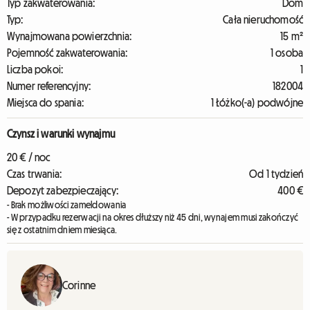
Typ zakwaterowania:
Dom
Typ:
Cała nieruchomość
Wynajmowana powierzchnia:
15 m²
Pojemność zakwaterowania:
1 osoba
Liczba pokoi:
1
Numer referencyjny:
182004
Miejsca do spania:
1 Łóżko(-a) podwójne
Czynsz i warunki wynajmu
20 € / noc
Czas trwania:
Od 1 tydzień
Depozyt zabezpieczający:
400 €
- Brak możliwości zameldowania
- W przypadku rezerwacji na okres dłuższy niż 45 dni, wynajem musi zakończyć
się z ostatnim dniem miesiąca.
Corinne