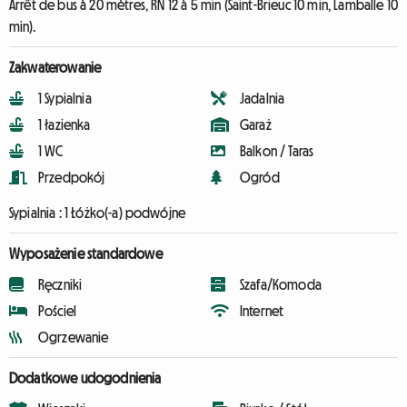
Arrêt de bus à 20 mètres, RN 12 à 5 min (Saint-Brieuc 10 min, Lamballe 10
min).
Zakwaterowanie
1 Sypialnia
Jadalnia
1 łazienka
Garaż
1 WC
Balkon / Taras
Przedpokój
Ogród
Sypialnia :
1 Łóżko(-a) podwójne
Wyposażenie standardowe
Ręczniki
Szafa/Komoda
Pościel
Internet
Ogrzewanie
Dodatkowe udogodnienia