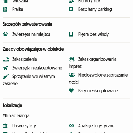
Wieszaki
Biurko / Stół
Pralka
Bezpłatny parking
Szczegóły zakwaterowania
Zwierzęta na miejscu
Piętra bez windy
Zasady obowiązujące w obiekcie
Zakaz palenia
Zakaz organizowania
imprez
Zwierzęta nieakceptowane
Niedozwolone zapraszanie
Sprzątanie we własnym
gości
zakresie
Pary nieakceptowane
Lokalizacja
Yffiniac, Francja
Uniwersytety
Atrakcje turystyczne