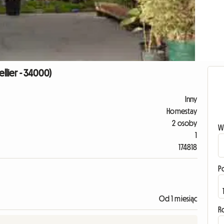
lier - 34000)
Inny
Homestay
2 osoby
W
1
174818
P
Od 1 miesiąc
R