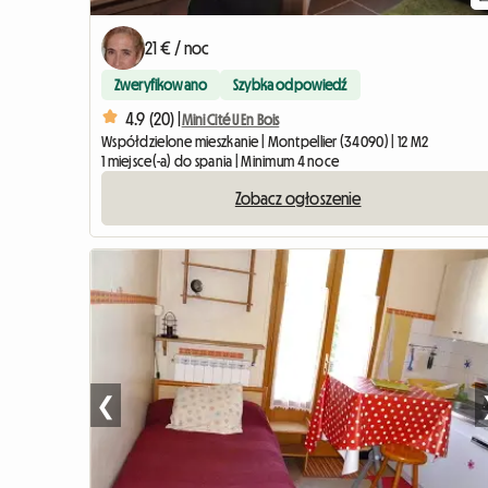
21 € / noc
Zweryfikowano
Szybka odpowiedź
4.9 (20) |
Mini Cité U En Bois
Współdzielone mieszkanie | Montpellier (34090) | 12 M2
1 miejsce(-a) do spania | Minimum 4 noce
Zobacz ogłoszenie
❮