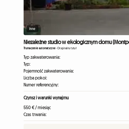
Inne
Niezależne studio w ekologicznym domu (Montpel
Tłumaczenie automatyczne
-
Oryginalny tytuł
Typ zakwaterowania:
Typ:
Pojemność zakwaterowania:
Liczba pokoi:
Numer referencyjny:
Czynsz i warunki wynajmu
550 € / miesiąc
Czas trwania: