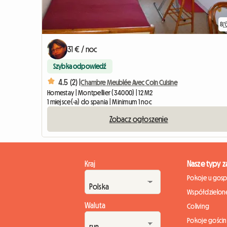
8
31 € / noc
Szybka odpowiedź
4.5 (2) |
Chambre Meublée Avec Coin Cuisine
Homestay | Montpellier (34000) | 12 M2
1 miejsce(-a) do spania | Minimum 1 noc
Zobacz ogłoszenie
Kraj
Nasze typy 
Pokoje u gos
Współdzielone
Waluta
Coliving
Pokoje gości