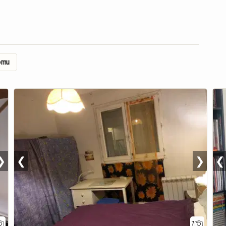
domu
❯
❮
❯
❮
7