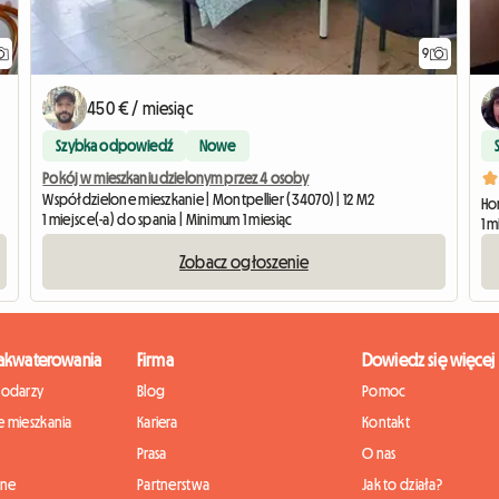
9
450 € / miesiąc
Szybka odpowiedź
Nowe
Pokój w mieszkaniu dzielonym przez 4 osoby
Współdzielone mieszkanie | Montpellier (34070) | 12 M2
Ho
1 miejsce(-a) do spania | Minimum 1 miesiąc
1 m
Zobacz ogłoszenie
zakwaterowania
Firma
Dowiedz się więcej
podarzy
Blog
Pomoc
 mieszkania
Kariera
Kontakt
Prasa
O nas
nne
Partnerstwa
Jak to działa?