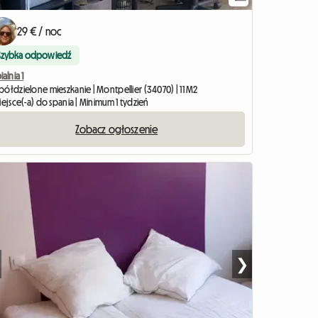
29 € / noc
Szybka odpowiedź
ialnia 1
półdzielone mieszkanie | Montpellier (34070) | 11 M2
iejsce(-a) do spania | Minimum 1 tydzień
Zobacz ogłoszenie
❯