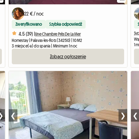
22 € / noc
Zweryfikowano
Szybka odpowiedź
Syp
4.5 (39) |
Une Chambre Près De La Mer
Ws
Homestay | Palavas-les-Flots (34250) | 10 M2
1 m
3 miejsce(-a) do spania | Minimum 1 noc
Zobacz ogłoszenie
❯
❮
❯
❮