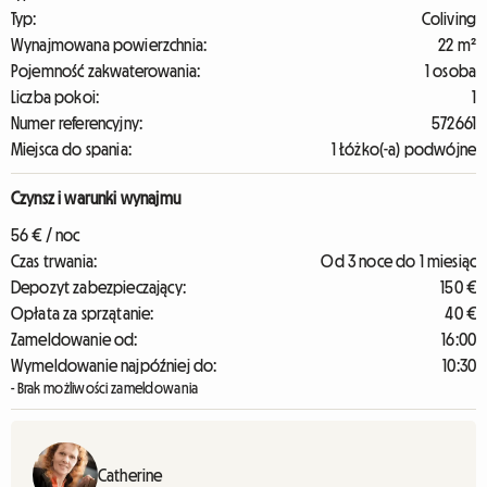
Typ:
Coliving
Wynajmowana powierzchnia:
22 m²
Pojemność zakwaterowania:
1 osoba
Liczba pokoi:
1
Numer referencyjny:
572661
Miejsca do spania:
1 Łóżko(-a) podwójne
Czynsz i warunki wynajmu
56 € / noc
Czas trwania:
Od 3 noce do 1 miesiąc
Depozyt zabezpieczający:
150 €
Opłata za sprzątanie:
40 €
Zameldowanie od:
16:00
Wymeldowanie najpóźniej do:
10:30
- Brak możliwości zameldowania
Catherine