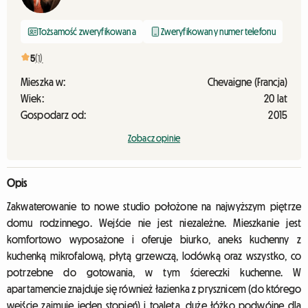
Tożsamość zweryfikowana
Zweryfikowany numer telefonu
5
(1)
Mieszka w:
Chevaigne (Francja)
Wiek:
20 lat
Gospodarz od:
2015
Zobacz opinie
Opis
Zakwaterowanie to nowe studio położone na najwyższym piętrze
domu rodzinnego. Wejście nie jest niezależne. Mieszkanie jest
komfortowo wyposażone i oferuje biurko, aneks kuchenny z
kuchenką mikrofalową, płytą grzewczą, lodówką oraz wszystko, co
potrzebne do gotowania, w tym ściereczki kuchenne. W
apartamencie znajduje się również łazienka z prysznicem (do którego
wejście zajmuje jeden stopień) i toaletą, duże łóżko podwójne dla