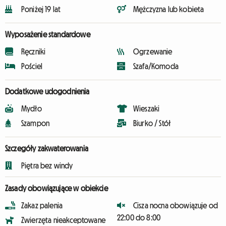
Poniżej 19 lat
Mężczyzna lub kobieta
Wyposażenie standardowe
Ręczniki
Ogrzewanie
Pościel
Szafa/Komoda
Dodatkowe udogodnienia
Mydło
Wieszaki
Szampon
Biurko / Stół
Szczegóły zakwaterowania
Piętra bez windy
Zasady obowiązujące w obiekcie
Zakaz palenia
Cisza nocna obowiązuje od
22:00 do 8:00
Zwierzęta nieakceptowane