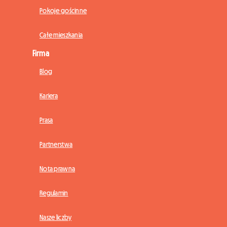
Pokoje gościnne
Całe mieszkania
Firma
Blog
Kariera
Prasa
Partnerstwa
Nota prawna
Regulamin
Nasze liczby