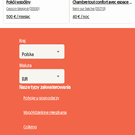
Pokój wspólny
Chambre tout confort avec espace cuisine et point d eau
Cesson-Sévigné (35510)
Vern-sur-Seiche (35770)
500 € / miesiąc
40 € / noc
Kraj
Waluta
Nasze typy zakwaterowania
Pokoje u gospodarzy
Współdzielone mieszkania
Coliving