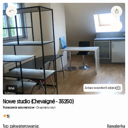
Zobacz wszystkie 8 zdjęcia
Inne
Nowe studio (Chevaigné - 35250)
Tłumaczenie automatyczne
-
Oryginalny tytuł
5
1
Typ zakwaterowania:
Kawalerka