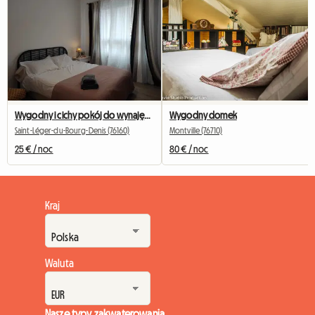
Wygodny i cichy pokój do wynajęcia w pobliżu CHU Rouen
Wygodny domek
Saint-Léger-du-Bourg-Denis (76160)
Montville (76710)
25 € / noc
80 € / noc
Kraj
Waluta
Nasze typy zakwaterowania