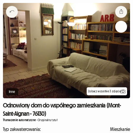
Zobacz wszystkie 3 zdjęcia
Inne
Odnowiony dom do wspólnego zamieszkania (Mont-
Saint-Aignan - 76130)
Tłumaczenie automatyczne
-
Oryginalny tytuł
Typ zakwaterowania:
Mieszkanie