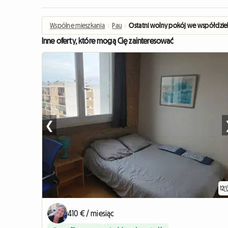
Wspólne mieszkania
›
Pau
›
Ostatni wolny pokój we współdzie
Inne oferty, które mogą Cię zainteresować
❮
12
410 € / miesiąc