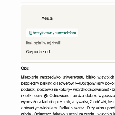
Melissa
Zweryfikowany numer telefonu
Brak opinii w tej chwili
Gospodarz od:
Opis
Mieszkanie naprzeciwko uniwersytetu, blisko wszystk
bezpieczny parking dla rowerów. 🛏️ Dostępny jasny pokó
poduszki, poszewka na kołdrę – wszystko zapewnione) - Duża 
i stolik nocny 🏠 Odnowione i bardzo dobrze wyposażone
wyposażona kuchnia: piekarnik, zmywarka, 2 lodówki, toster,
z otwartym widokiem - Pralka i suszarka - Duży salon z p
winda - Odkurzacz, żelazko, suszarki na pranie… wszystko je