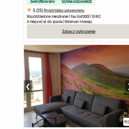
Zweryfikowano
Szybka odpowiedź
5 (25) |
Pokój blisko uniwersytetu
Współdzielone mieszkanie | Pau (64000) | 10 M2
4 miejsce(-a) do spania | Minimum 1 miesiąc
Zobacz ogłoszenie
❮
15