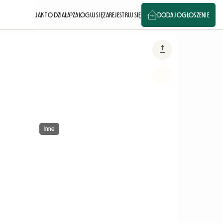
JAK TO DZIAŁA?
ZALOGUJ SIĘ
ZAREJESTRUJ SIĘ
DODAJ OGŁOSZENIE
Inne