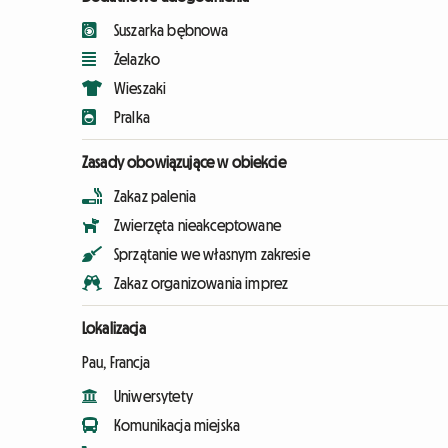
Suszarka bębnowa
Żelazko
Wieszaki
Pralka
Zasady obowiązujące w obiekcie
Zakaz palenia
Zwierzęta nieakceptowane
Sprzątanie we własnym zakresie
Zakaz organizowania imprez
Lokalizacja
Pau, Francja
Uniwersytety
Komunikacja miejska