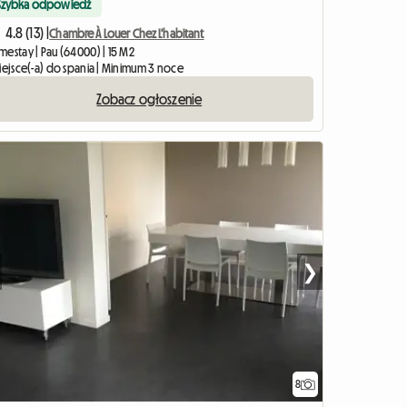
Szybka odpowiedź
4.8 (13) |
Chambre À Louer Chez L'habitant
mestay | Pau (64000) | 15 M2
miejsce(-a) do spania | Minimum 3 noce
Zobacz ogłoszenie
❯
8