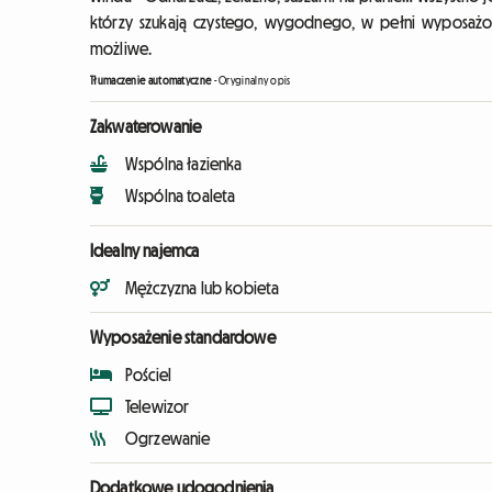
którzy szukają czystego, wygodnego, w pełni wyposaż
możliwe.
Tłumaczenie automatyczne
-
Oryginalny opis
Zakwaterowanie
Wspólna łazienka
Wspólna toaleta
Idealny najemca
Mężczyzna lub kobieta
Wyposażenie standardowe
Pościel
Telewizor
Ogrzewanie
Dodatkowe udogodnienia