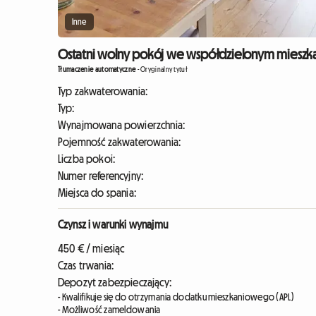
Inne
Ostatni wolny pokój we współdzielonym mieszka
Tłumaczenie automatyczne
-
Oryginalny tytuł
Typ zakwaterowania:
Typ:
Wynajmowana powierzchnia:
Pojemność zakwaterowania:
Liczba pokoi:
Numer referencyjny:
Miejsca do spania:
Czynsz i warunki wynajmu
450 € / miesiąc
Czas trwania:
Depozyt zabezpieczający:
- Kwalifikuje się do otrzymania dodatku mieszkaniowego (APL)
- Możliwość zameldowania