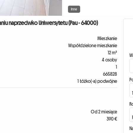
Inne
niu naprzeciwko Uniwersytetu (Pau - 64000)
Mieszkanie
Współdzielone mieszkanie
12 m²
W
4 osoby
1
665828
P
1 Łóżko(-a) podwójne
R
Od 2 miesiące
390 €
N