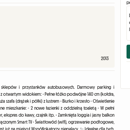
p
2013
ich sklepów i przystanków autobusowych. Darmowy parking i
j z otwartym widokiem: - Pełne łóżko podwójne 140 cm (kołdra,
szafa (drążek i półki) z lustrem - Biurko i krzesło - Oświetlenie
 mieszkanie: - 2 nowe łazienki z oddzielną toaletą - W pełni
 ekspres do kawy, czajnik itp. - Zamknięta loggia i jasny balkon
odłączonym Smart TV - Światłowód (wifi), ogrzewanie podłogowe,
st już na miejscu! Współlokatorzy niepalący. ✨ Idealne dla tych,