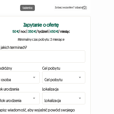
Zobacz wszystkie 7 zdjęcia
Łazienka
Zapytanie o ofertę
50 €
/ noc
|
350 €
/ tydzień
|
450 €
/ miesiąc
Minimalny czas pobytu: 2 miesiące
 jakich terminach?
odróżny
Cel pobytu
ok urodzenia
Lokalizacja
apisz wiadomość, aby wyjaśnić powód swojego