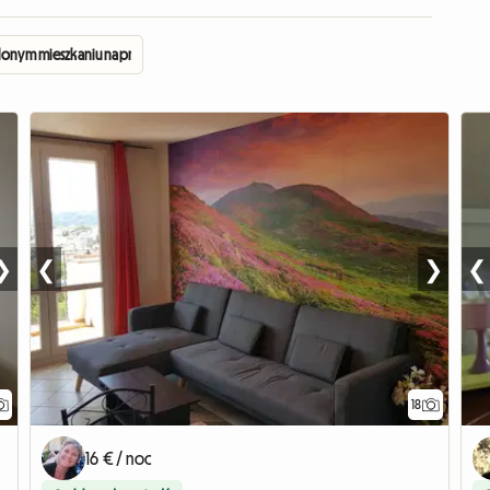
lonym mieszkaniu naprzeciwko Uniwersytetu
❯
❮
❯
❮
18
16 € / noc