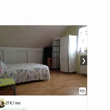
❯
5
27 € / noc