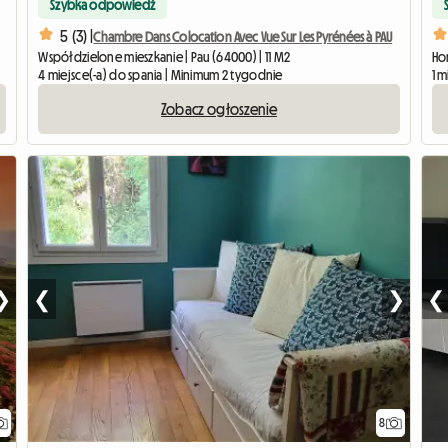
Szybka odpowiedź
5 (3) |
Chambre Dans Colocation Avec Vue Sur Les Pyrénées à PAU
Współdzielone mieszkanie | Pau (64000) | 11 M2
Ho
4 miejsce(-a) do spania | Minimum 2 tygodnie
1 
Zobacz ogłoszenie
❯
❮
❯
❮
8