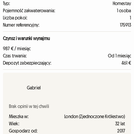
Typ:
Homestay
Pojemność zakwaterowania:
1 osoba
Liczba pokoi:
1
Numer referencyjny:
175913
Czynsz i warunki wynajmu
987 € / miesiąc
Czas trwania:
Od 1 miesiąc
Depozyt zabezpieczający:
461 €
Gabriel
Brak opinii w tej chwili
Mieszka w:
London (Zjednoczone Królestwo)
Wiek:
32 lat
Gospodarz od:
2017