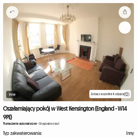
Zobacz wszystkie 4 zdjęcia
Inne
Oszałamiający pokój w West Kensington (England - W14
9PE)
Tłumaczenie automatyczne
-
Oryginalny tytuł
Typ zakwaterowania:
Inny