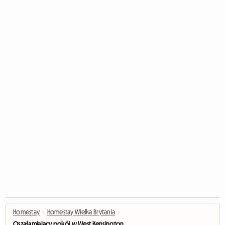
Homestay
›
Homestay Wielka Brytania
›
Oszałamiający pokój w West Kensington