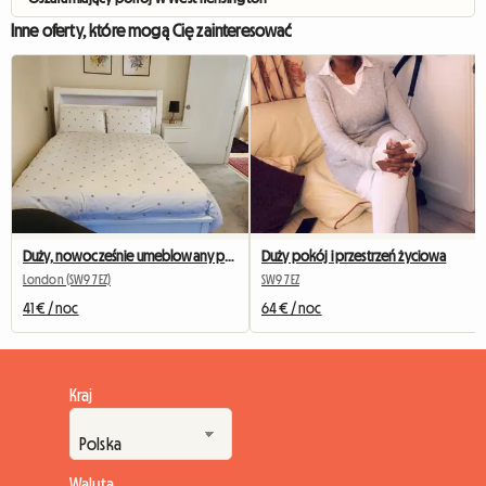
Inne oferty, które mogą Cię zainteresować
Duży, nowocześnie umeblowany pokój do wynajęcia
Duży pokój i przestrzeń życiowa
London (SW9 7EZ)
SW9 7EZ
41 € / noc
64 € / noc
Kraj
Waluta