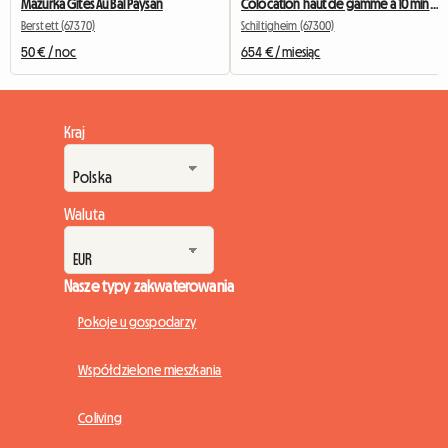
Mazurka Gîtes Au Bal Paysan
Colocation haut de gamme à 10 min du centre - Chambre 4
Berstett (67370)
Schiltigheim (67300)
50 € / noc
654 € / miesiąc
Kraj
Waluta
Nasze typy zakwaterowania
Pokoje u gospodarzy
Współdzielone mieszkania
Coliving