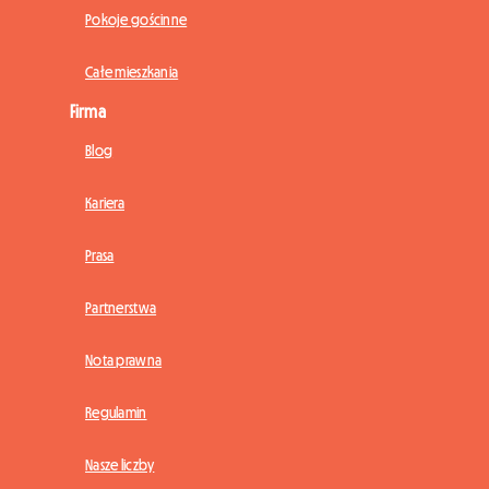
Pokoje gościnne
Całe mieszkania
Firma
Blog
Kariera
Prasa
Partnerstwa
Nota prawna
Regulamin
Nasze liczby