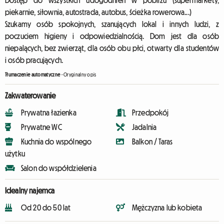
Dostęp do wszystkich udogodnień w pobliżu (supermarkety,
piekarnie, siłownia, autostrada, autobus, ścieżka rowerowa...)
Szukamy osób spokojnych, szanujących lokal i innych ludzi, z
poczuciem higieny i odpowiedzialnością. Dom jest dla osób
niepalących, bez zwierząt, dla osób obu płci, otwarty dla studentów
i osób pracujących.
Tłumaczenie automatyczne
-
Oryginalny opis
Zakwaterowanie
Prywatna łazienka
Przedpokój
Prywatne WC
Jadalnia
Kuchnia do wspólnego
Balkon / Taras
użytku
Salon do współdzielenia
Idealny najemca
Od 20 do 50 lat
Mężczyzna lub kobieta