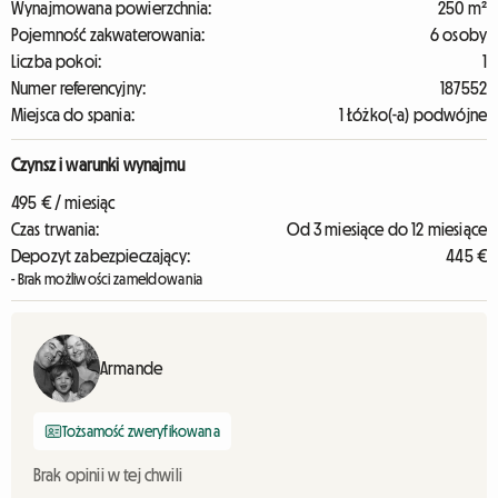
Wynajmowana powierzchnia:
250 m²
Pojemność zakwaterowania:
6 osoby
Liczba pokoi:
1
Numer referencyjny:
187552
Miejsca do spania:
1 Łóżko(-a) podwójne
Czynsz i warunki wynajmu
495 € / miesiąc
Czas trwania:
Od 3 miesiące do 12 miesiące
Depozyt zabezpieczający:
445 €
- Brak możliwości zameldowania
Armande
Tożsamość zweryfikowana
Brak opinii w tej chwili