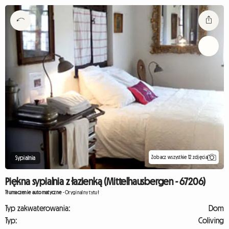
Zobacz wszystkie 12 zdjęcia
Sypialnia
Piękna sypialnia z łazienką (Mittelhausbergen - 67206)
Tłumaczenie automatyczne
-
Oryginalny tytuł
Typ zakwaterowania:
Dom
Typ:
Coliving