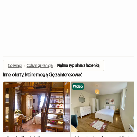
Colivingi
›
Colivingi Francja
›
Piękna sypialnia z łazienką
Inne oferty, które mogą Cię zainteresować
Wideo