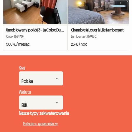
Umeblowany pokój 3 - La Coloc Du Fresnoy
Chambre à Louer à Lille Lambersart
Croix (59170)
Lambersart (59130)
500 € / miesiąc
25 € / noc
Kraj
Waluta
Nasze typy zakwaterowania
Pokoje u gospodarzy