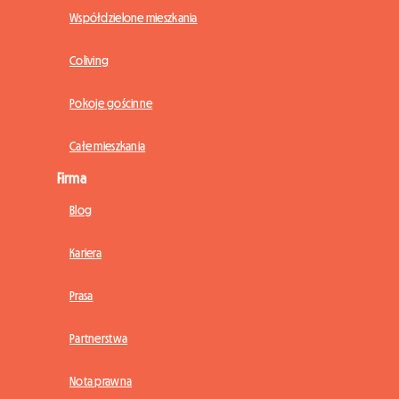
Współdzielone mieszkania
Coliving
Pokoje gościnne
Całe mieszkania
Firma
Blog
Kariera
Prasa
Partnerstwa
Nota prawna