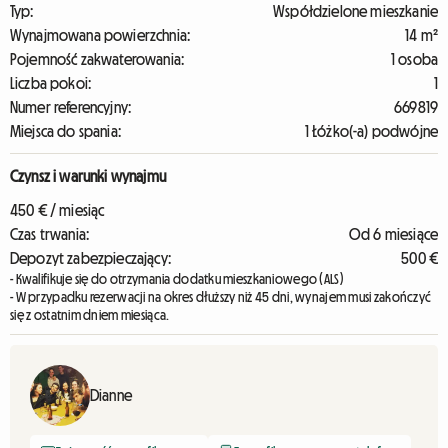
Typ:
Współdzielone mieszkanie
Wynajmowana powierzchnia:
14 m²
Pojemność zakwaterowania:
1 osoba
Liczba pokoi:
1
Numer referencyjny:
669819
Miejsca do spania:
1 Łóżko(-a) podwójne
Czynsz i warunki wynajmu
450 € / miesiąc
Czas trwania:
Od 6 miesiące
Depozyt zabezpieczający:
500 €
- Kwalifikuje się do otrzymania dodatku mieszkaniowego (ALS)
- W przypadku rezerwacji na okres dłuższy niż 45 dni, wynajem musi zakończyć
się z ostatnim dniem miesiąca.
Dianne