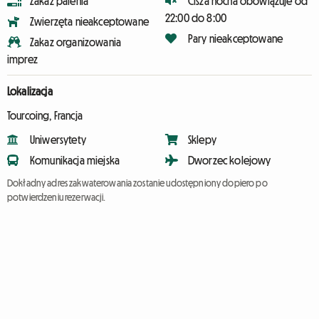
Zakaz palenia
Cisza nocna obowiązuje od
22:00 do 8:00
Zwierzęta nieakceptowane
Pary nieakceptowane
Zakaz organizowania
imprez
Lokalizacja
Tourcoing, Francja
Uniwersytety
Sklepy
Komunikacja miejska
Dworzec kolejowy
Dokładny adres zakwaterowania zostanie udostępniony dopiero po
potwierdzeniu rezerwacji.