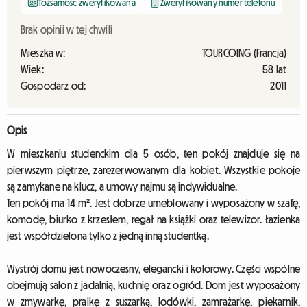
Tożsamość zweryfikowana
Zweryfikowany numer telefonu
Brak opinii w tej chwili
Mieszka w:
TOURCOING (Francja)
Wiek:
58 lat
Gospodarz od:
2011
Opis
W mieszkaniu studenckim dla 5 osób, ten pokój znajduje się na
pierwszym piętrze, zarezerwowanym dla kobiet. Wszystkie pokoje
są zamykane na klucz, a umowy najmu są indywidualne.
Ten pokój ma 14 m². Jest dobrze umeblowany i wyposażony w szafę,
komodę, biurko z krzesłem, regał na książki oraz telewizor. Łazienka
jest współdzielona tylko z jedną inną studentką.
Wystrój domu jest nowoczesny, elegancki i kolorowy. Części wspólne
obejmują salon z jadalnią, kuchnię oraz ogród. Dom jest wyposażony
w zmywarkę, pralkę z suszarką, lodówki, zamrażarkę, piekarnik,