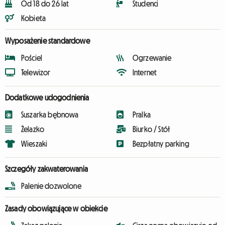
Od 18 do 26 lat
Studenci
Kobieta
Wyposażenie standardowe
Pościel
Ogrzewanie
Telewizor
Internet
Dodatkowe udogodnienia
Suszarka bębnowa
Pralka
Żelazko
Biurko / Stół
Wieszaki
Bezpłatny parking
Szczegóły zakwaterowania
Palenie dozwolone
Zasady obowiązujące w obiekcie