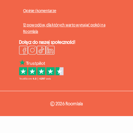
Opinie i komentarze
12 powodów, dla których warto wynająć pokój na
Roomlala
Dołącz do naszej społeczności!
© 2026 Roomlala