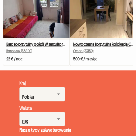
Bardzo przytulny pokój W sercu Bordeaux i prywatny
Nowoczesna i przytulna kolokacja Cenon/Bastide – dostępne 2 pokoje
Bordeaux (33800)
Cenon (33150)
22 € / noc
500 € / miesiąc
Kraj
Waluta
Nasze typy zakwaterowania