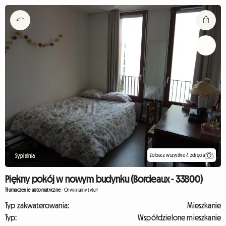
Zobacz wszystkie 4 zdjęcia
Sypialnia
Piękny pokój w nowym budynku (Bordeaux - 33800)
Tłumaczenie automatyczne
-
Oryginalny tytuł
Typ zakwaterowania:
Mieszkanie
Typ:
Współdzielone mieszkanie