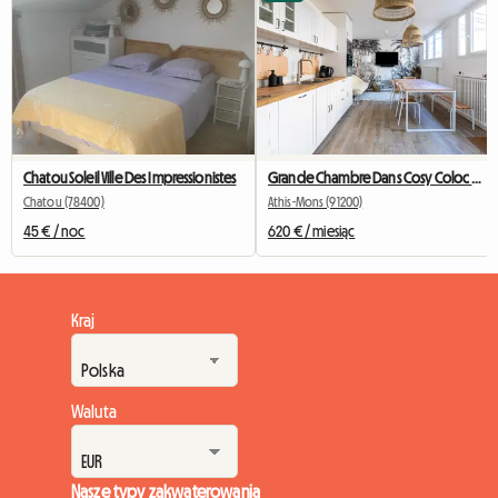
Chatou Soleil Ville Des Impressionistes
Grande Chambre Dans Cosy Coloc #5 New York près d'olry
Chatou (78400)
Athis-Mons (91200)
45 € / noc
620 € / miesiąc
Kraj
Waluta
Nasze typy zakwaterowania