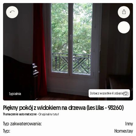
Zobacz wszystkie 4 zdjęcia
Sypialnia
Piękny pokój z widokiem na drzewa (Les Lilas - 93260)
Tłumaczenie automatyczne
-
Oryginalny tytuł
Typ zakwaterowania:
Inny
Typ:
Homestay