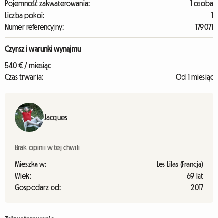
Pojemność zakwaterowania:
1 osoba
Liczba pokoi:
1
Numer referencyjny:
179071
Czynsz i warunki wynajmu
540 € / miesiąc
Czas trwania:
Od 1 miesiąc
Jacques
Brak opinii w tej chwili
Mieszka w:
Les Lilas (Francja)
Wiek:
69 lat
Gospodarz od:
2017