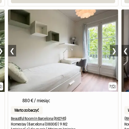
❯
❮
❯
❮
7
880 € / miesiąc
Warto zobaczyć
Beautiful Room In Barcelona (RH27-R1)
(RH
Homestay | Barcelona (08008) | 9 M2
Hom