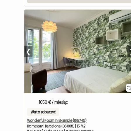
❮
7
1050 € / miesiąc
Warto zobaczyć
Wonderful Room In Eixample (RH27-R2)
Homestay | Barcelona (08008) | 13 M2