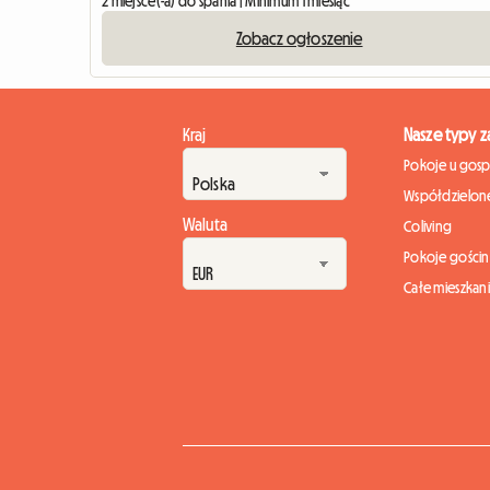
2 miejsce(-a) do spania | Minimum 1 miesiąc
Zobacz ogłoszenie
Kraj
Nasze typy 
Pokoje u gos
Współdzielone
Waluta
Coliving
Pokoje gości
Całe mieszkan