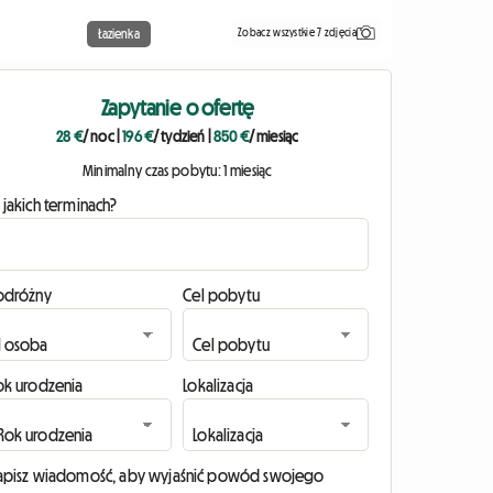
Zobacz wszystkie 7 zdjęcia
Łazienka
Zapytanie o ofertę
28 €
/ noc
|
196 €
/ tydzień
|
850 €
/ miesiąc
Minimalny czas pobytu: 1 miesiąc
 jakich terminach?
odróżny
Cel pobytu
ok urodzenia
Lokalizacja
apisz wiadomość, aby wyjaśnić powód swojego