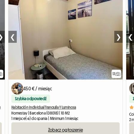
❯
❮
❯
❮
13
450 € / miesiąc
Szybka odpowiedź
u
Habitación Individual Tranquila Y Luminosa
Homestay | Barcelona (08018) | 10 M2
Col
1 miejsce(-a) do spania | Minimum 1 miesiąc
2 m
Zobacz ogłoszenie