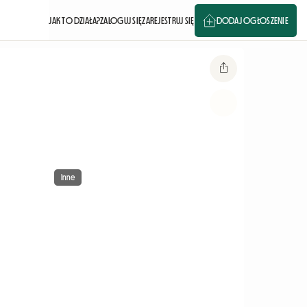
JAK TO DZIAŁA?
ZALOGUJ SIĘ
ZAREJESTRUJ SIĘ
DODAJ OGŁOSZENIE
Inne