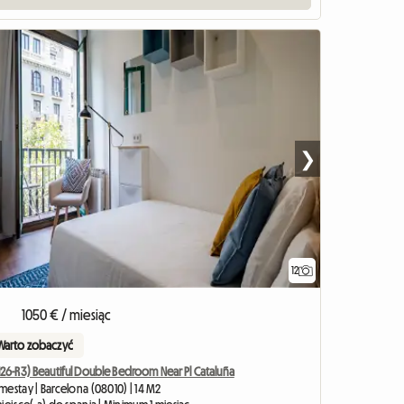
❯
12
1050 € / miesiąc
Warto zobaczyć
26-R3) Beautiful Double Bedroom Near Pl Cataluña
estay | Barcelona (08010) | 14 M2