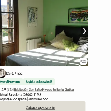
❯
8
125 € / noc
Zweryfikowano
Szybka odpowiedź
4.9 (24) |
Habitación Con Baño Privado En Barrio Gótico
iving | Barcelona (08002) | 1 M2
iejsce(-a) do spania | Minimum 1 noc
Zobacz ogłoszenie