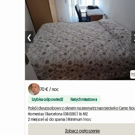
❮
7
70 € / noc
Szybka odpowiedź
Natychmiastowa
Pokój dwuosobowy z oknem na zewnątrz naprzeciwko Camp No
Homestay | Barcelona (08028) | 16 M2
2 miejsce(-a) do spania | Minimum 1 noc
Zobacz ogłoszenie