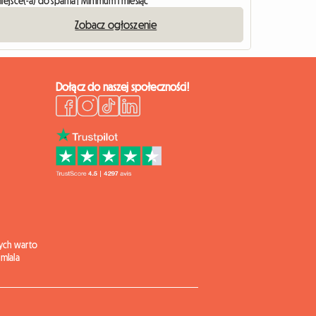
iejsce(-a) do spania | Minimum 1 miesiąc
Zobacz ogłoszenie
Dołącz do naszej społeczności!
ych warto
mlala