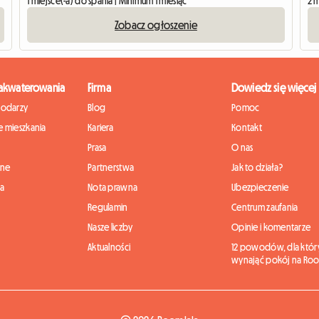
1 miejsce(-a) do spania | Minimum 1 miesiąc
2 m
Zobacz ogłoszenie
zakwaterowania
Firma
Dowiedz się więcej
podarzy
Blog
Pomoc
 mieszkania
Kariera
Kontakt
Prasa
O nas
nne
Partnerstwa
Jak to działa?
ia
Nota prawna
Ubezpieczenie
Regulamin
Centrum zaufania
Nasze liczby
Opinie i komentarze
Aktualności
12 powodów, dla któr
wynająć pokój na Roo