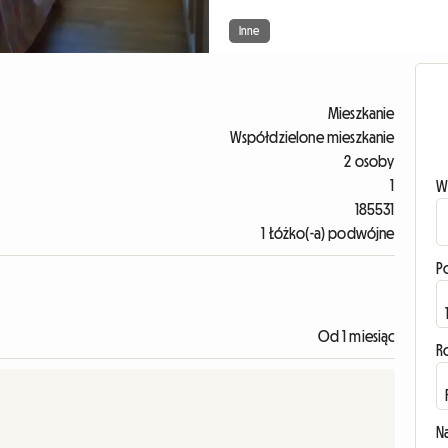
Inne
Mieszkanie
Współdzielone mieszkanie
2 osoby
1
W
185531
1 Łóżko(-a) podwójne
P
Od 1 miesiąc
R
N